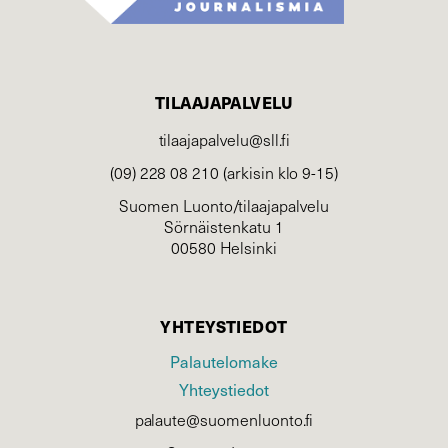
TILAAJAPALVELU
tilaajapalvelu@sll.fi
(09) 228 08 210 (arkisin klo 9-15)
Suomen Luonto/tilaajapalvelu
Sörnäistenkatu 1
00580 Helsinki
YHTEYSTIEDOT
Palautelomake
Yhteystiedot
palaute@suomenluonto.fi