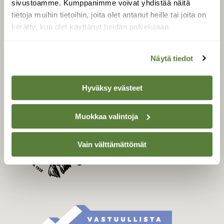
sivustoamme. Kumppanimme voivat yhdistää näitä
Tilaa Suomen Luonto
tietoja muihin tietoihin, joita olet antanut heille tai joita on
Tilaa digilukuoikeus
kerätty, kun olet käyttänyt heidän palvelujaan.
Äänestä parasta juttua
Tilaa uutiskirje
Näytä tiedot
Hyväksy evästeet
SUOMEN LUONNON­
SUOJELU­LIITTO
Muokkaa valintoja
Suomen Luonto -lehden
Suomen
kustantaja on
luonnonsuojelu­liitto
.
Vain välttämättömät