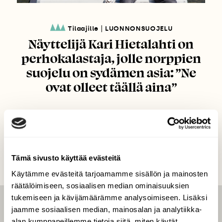
|
Tilaajille
LUONNONSUOJELU
Näyttelijä Kari Hietalahti on
perhokalastaja, jolle norppien
suojelu on sydämen asia: ”Ne
ovat olleet täällä aina”
Tämä sivusto käyttää evästeitä
Käytämme evästeitä tarjoamamme sisällön ja mainosten
räätälöimiseen, sosiaalisen median ominaisuuksien
tukemiseen ja kävijämäärämme analysoimiseen. Lisäksi
jaamme sosiaalisen median, mainosalan ja analytiikka-
LEHTI
alan kumppaneillemme tietoja siitä, miten käytät