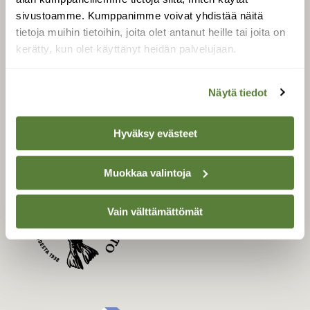
Uusin lehti
sivustoamme. Kumppanimme voivat yhdistää näitä
Tilaa Suomen Luonto
tietoja muihin tietoihin, joita olet antanut heille tai joita on
Tilaa digilukuoikeus
kerätty, kun olet käyttänyt heidän palvelujaan.
Äänestä parasta juttua
Tilaa uutiskirje
Näytä tiedot
Hyväksy evästeet
SUOMEN LUONNON­
SUOJELU­LIITTO
Muokkaa valintoja
Suomen Luonto -lehden
Suomen
kustantaja on
Vain välttämättömät
luonnonsuojelu­liitto
.