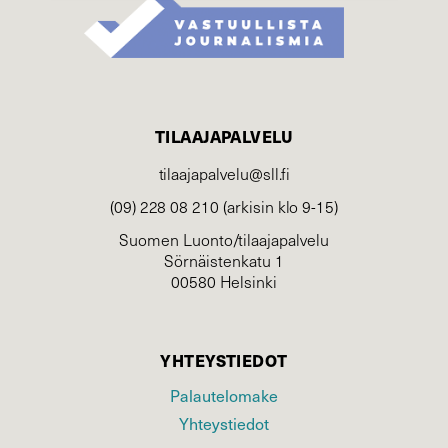
TILAAJAPALVELU
tilaajapalvelu@sll.fi
(09) 228 08 210 (arkisin klo 9-15)
Suomen Luonto/tilaajapalvelu
Sörnäistenkatu 1
00580 Helsinki
YHTEYSTIEDOT
Palautelomake
Yhteystiedot