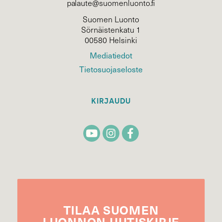
palaute@suomenluonto.fi
Suomen Luonto
Sörnäistenkatu 1
00580 Helsinki
Mediatiedot
Tietosuojaseloste
KIRJAUDU
TILAA
SUOMEN
LUONNON
UUTIS­KIRJE