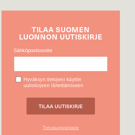
TILAA
SUOMEN
LUONNON
UUTIS­KIRJE
Sähköpostiosoite
Hyväksyn tietojeni käytön
uutiskirjeen lähettämiseen
Tietosuojaseloste