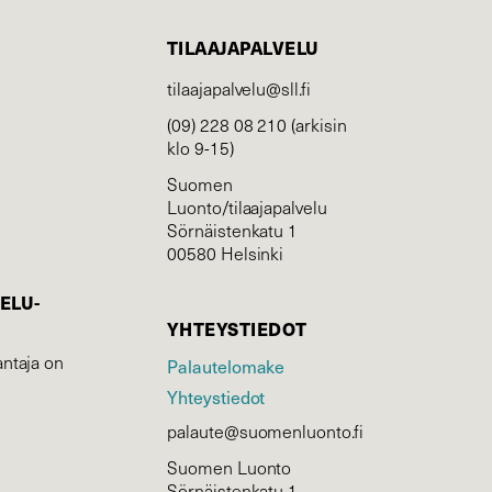
TILAAJAPALVELU
tilaajapalvelu@sll.fi
(09) 228 08 210 (arkisin
klo 9-15)
Suomen
Luonto/tilaajapalvelu
Sörnäistenkatu 1
00580 Helsinki
ELU­
YHTEYSTIEDOT
ntaja on
Palautelomake
Yhteystiedot
palaute@suomenluonto.fi
Suomen Luonto
Sörnäistenkatu 1