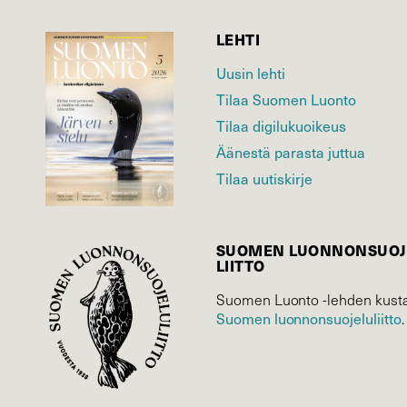
LEHTI
Uusin lehti
Tilaa Suomen Luonto
Tilaa digilukuoikeus
Äänestä parasta juttua
Tilaa uutiskirje
SUOMEN LUONNON­SUOJ
LIITTO
Suomen Luonto -lehden kusta
Suomen luonnonsuojelu­liitto
.