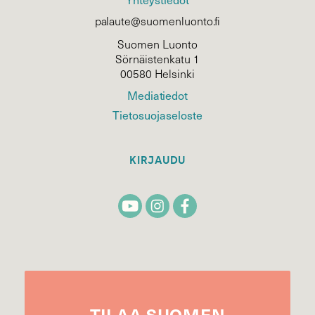
palaute@suomenluonto.fi
Suomen Luonto
Sörnäistenkatu 1
00580 Helsinki
Mediatiedot
Tietosuojaseloste
KIRJAUDU
TILAA
SUOMEN