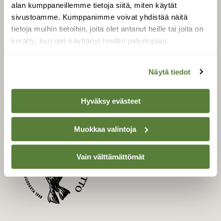
LEHTI
alan kumppaneillemme tietoja siitä, miten käytät
sivustoamme. Kumppanimme voivat yhdistää näitä
Uusin lehti
tietoja muihin tietoihin, joita olet antanut heille tai joita on
Tilaa Suomen Luonto
kerätty, kun olet käyttänyt heidän palvelujaan.
Tilaa digilukuoikeus
Äänestä parasta juttua
Näytä tiedot
Tilaa uutiskirje
Hyväksy evästeet
SUOMEN LUONNON­
Muokkaa valintoja
SUOJELU­LIITTO
Suomen Luonto -lehden
Vain välttämättömät
Suomen
kustantaja on
luonnonsuojelu­liitto
.