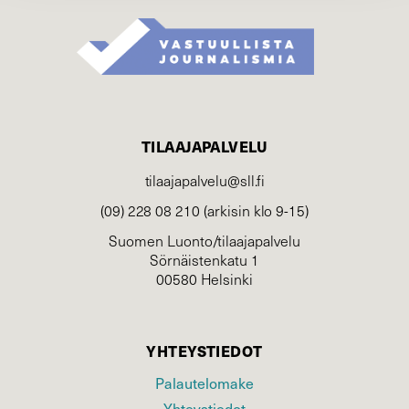
TILAAJAPALVELU
tilaajapalvelu@sll.fi
(09) 228 08 210 (arkisin klo 9-15)
Suomen Luonto/tilaajapalvelu
Sörnäistenkatu 1
00580 Helsinki
YHTEYSTIEDOT
Palautelomake
Yhteystiedot