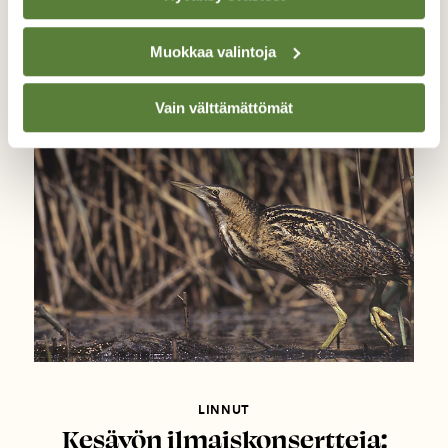
Lintukaraoke: Kaulushaikara
Muokkaa valintoja
Vain välttämättömät
LINNUT
Kesäyön ilmaiskonsertteja: