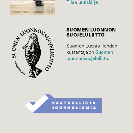
Tilaa uutiskirje
SUOMEN LUONNON­
SUOJELU­LIITTO
Suomen Luonto -lehden
kustantaja on
Suomen
luonnonsuojelu­liitto
.