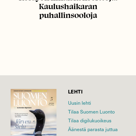
Kaulushaikaran
puhallinsooloja
LEHTI
Uusin lehti
Tilaa Suomen Luonto
Tilaa digilukuoikeus
Äänestä parasta juttua