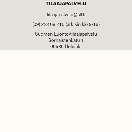
TILAAJAPALVELU
tilaajapalvelu@sll.fi
(09) 228 08 210 (arkisin klo 9-15)
Suomen Luonto/tilaajapalvelu
Sörnäistenkatu 1
00580 Helsinki
YHTEYSTIEDOT
Palautelomake
Yhteystiedot
palaute@suomenluonto.fi
Suomen Luonto
Sörnäistenkatu 1
00580 Helsinki
Mediatiedot