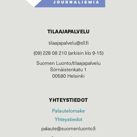
TILAAJAPALVELU
tilaajapalvelu@sll.fi
(09) 228 08 210 (arkisin klo 9-15)
Suomen Luonto/tilaajapalvelu
Sörnäistenkatu 1
00580 Helsinki
YHTEYSTIEDOT
Palautelomake
Yhteystiedot
palaute@suomenluonto.fi