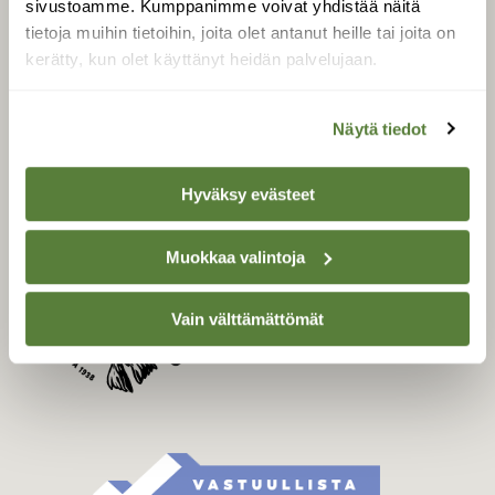
sivustoamme. Kumppanimme voivat yhdistää näitä
Tilaa Suomen Luonto
tietoja muihin tietoihin, joita olet antanut heille tai joita on
Tilaa digilukuoikeus
kerätty, kun olet käyttänyt heidän palvelujaan.
Äänestä parasta juttua
Tilaa uutiskirje
Näytä tiedot
Hyväksy evästeet
SUOMEN LUONNON­
SUOJELU­LIITTO
Muokkaa valintoja
Suomen Luonto -lehden
Suomen
kustantaja on
luonnonsuojelu­liitto
.
Vain välttämättömät