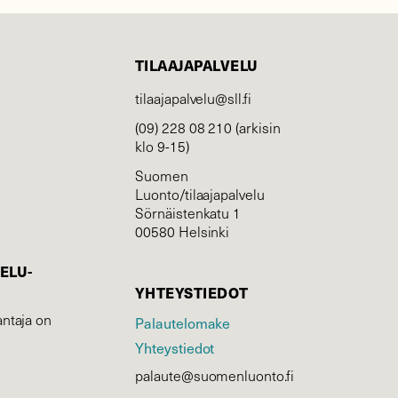
TILAAJAPALVELU
tilaajapalvelu@sll.fi
(09) 228 08 210 (arkisin
klo 9-15)
Suomen
Luonto/tilaajapalvelu
Sörnäistenkatu 1
00580 Helsinki
ELU­
YHTEYSTIEDOT
ntaja on
Palautelomake
Yhteystiedot
palaute@suomenluonto.fi