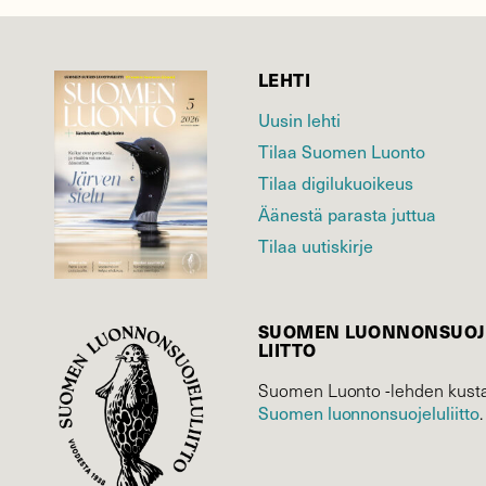
LEHTI
Uusin lehti
Tilaa Suomen Luonto
Tilaa digilukuoikeus
Äänestä parasta juttua
Tilaa uutiskirje
SUOMEN LUONNON­SUOJ
LIITTO
Suomen Luonto -lehden kusta
Suomen luonnonsuojelu­liitto
.