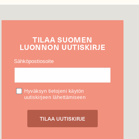
TILAA
SUOMEN
LUONNON
UUTIS­KIRJE
Sähköpostiosoite
Hyväksyn tietojeni käytön
uutiskirjeen lähettämiseen