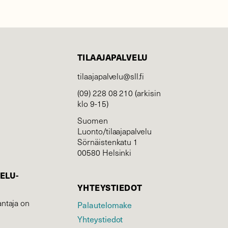
TILAAJAPALVELU
tilaajapalvelu@sll.fi
(09) 228 08 210 (arkisin
klo 9-15)
Suomen
Luonto/tilaajapalvelu
Sörnäistenkatu 1
00580 Helsinki
ELU­
YHTEYSTIEDOT
ntaja on
Palautelomake
Yhteystiedot