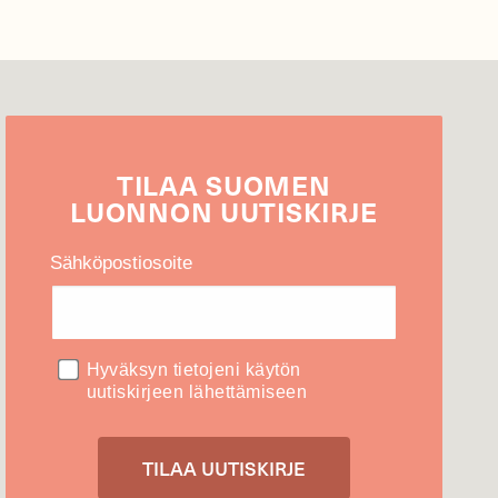
TILAA
SUOMEN
LUONNON
UUTIS­KIRJE
Sähköpostiosoite
Hyväksyn tietojeni käytön
uutiskirjeen lähettämiseen