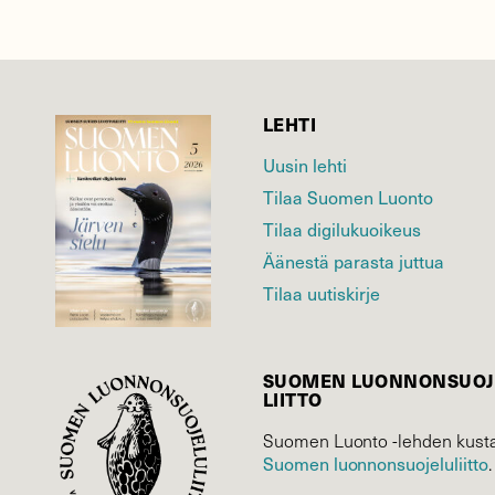
LEHTI
Uusin lehti
Tilaa Suomen Luonto
Tilaa digilukuoikeus
Äänestä parasta juttua
Tilaa uutiskirje
SUOMEN LUONNON­SUOJ
LIITTO
Suomen Luonto -lehden kusta
Suomen luonnonsuojelu­liitto
.