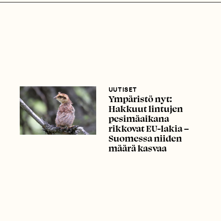
UUTISET
Ympäristö nyt:
Hakkuut lintujen
pesimäaikana
rikkovat EU-lakia –
Suomessa niiden
määrä kasvaa