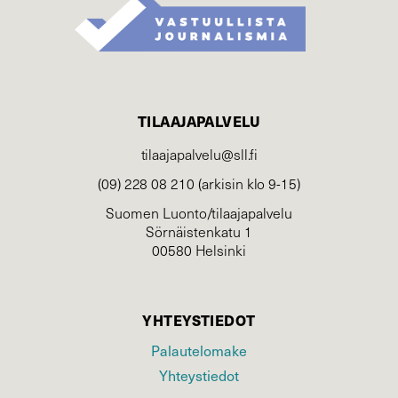
TILAAJAPALVELU
tilaajapalvelu@sll.fi
(09) 228 08 210 (arkisin klo 9-15)
Suomen Luonto/tilaajapalvelu
Sörnäistenkatu 1
00580 Helsinki
YHTEYSTIEDOT
Palautelomake
Yhteystiedot