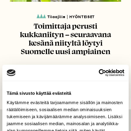
|
Tilaajille
HYÖNTEISET
Toimittaja perusti
kukkaniityn – seuraavana
kesänä niityltä löytyi
Suomelle uusi ampiainen
Tämä sivusto käyttää evästeitä
Käytämme evästeitä tarjoamamme sisällön ja mainosten
räätälöimiseen, sosiaalisen median ominaisuuksien
tukemiseen ja kävijämäärämme analysoimiseen. Lisäksi
jaamme sosiaalisen median, mainosalan ja analytiikka-
LEHTI
alan kumppaneillemme tietoja siitä, miten käytät