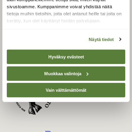
Uusin lehti
sivustoamme. Kumppanimme voivat yhdistää näitä
Tilaa Suomen Luonto
tietoja muihin tietoihin, joita olet antanut heille tai joita on
kerätty, kun olet käyttänyt heidän palvelujaan.
Tilaa digilukuoikeus
Äänestä parasta juttua
Tilaa uutiskirje
Näytä tiedot
Hyväksy evästeet
SUOMEN LUONNON­
SUOJELU­LIITTO
Muokkaa valintoja
Suomen Luonto -lehden
kustantaja on
Suomen
Vain välttämättömät
luonnonsuojelu­liitto
.