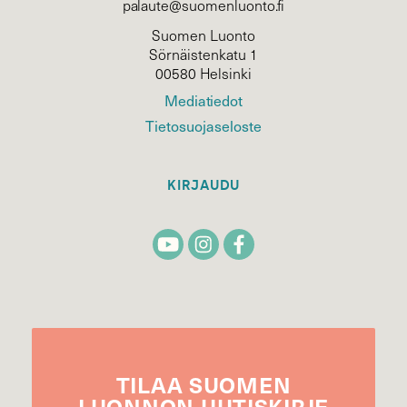
palaute@suomenluonto.fi
Suomen Luonto
Sörnäistenkatu 1
00580 Helsinki
Mediatiedot
Tietosuojaseloste
KIRJAUDU
TILAA
SUOMEN
LUONNON
UUTIS­KIRJE