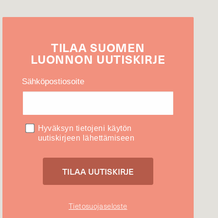
TILAA
SUOMEN
LUONNON
UUTIS­KIRJE
Sähköpostiosoite
Hyväksyn tietojeni käytön
uutiskirjeen lähettämiseen
Tietosuojaseloste