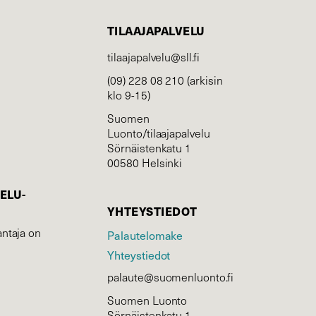
TILAAJAPALVELU
tilaajapalvelu@sll.fi
(09) 228 08 210 (arkisin
klo 9-15)
Suomen
Luonto/tilaajapalvelu
Sörnäistenkatu 1
00580 Helsinki
ELU­
YHTEYSTIEDOT
ntaja on
Palautelomake
Yhteystiedot
palaute@suomenluonto.fi
Suomen Luonto
Sörnäistenkatu 1