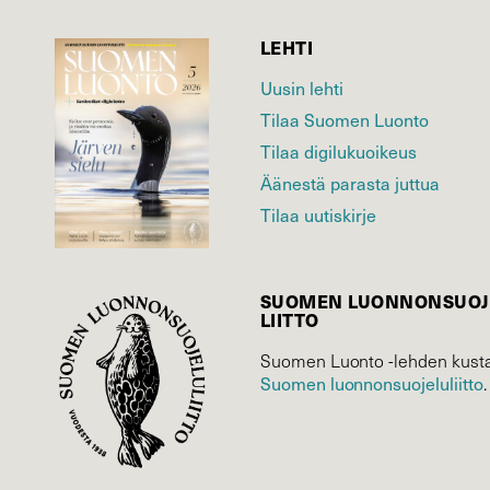
LEHTI
Uusin lehti
Tilaa Suomen Luonto
Tilaa digilukuoikeus
Äänestä parasta juttua
Tilaa uutiskirje
SUOMEN LUONNON­SUOJ
LIITTO
Suomen Luonto -lehden kusta
Suomen luonnonsuojelu­liitto
.