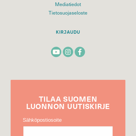
Mediatiedot
Tietosuojaseloste
KIRJAUDU
TILAA
SUOMEN
LUONNON
UUTIS­KIRJE
Sähköpostiosoite