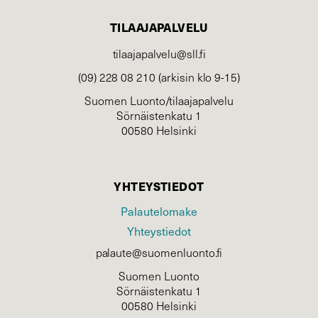
TILAAJAPALVELU
tilaajapalvelu@sll.fi
(09) 228 08 210 (arkisin klo 9-15)
Suomen Luonto/tilaajapalvelu
Sörnäistenkatu 1
00580 Helsinki
YHTEYSTIEDOT
Palautelomake
Yhteystiedot
palaute@suomenluonto.fi
Suomen Luonto
Sörnäistenkatu 1
00580 Helsinki