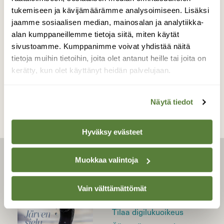
BLOGI: VUOSI LUONNOSSA
tukemiseen ja kävijämäärämme analysoimiseen. Lisäksi
Piileskelevän lehtokertun
jaamme sosiaalisen median, mainosalan ja analytiikka-
alan kumppaneillemme tietoja siitä, miten käytät
laulu "svengaa" mestarillisesti
sivustoamme. Kumppanimme voivat yhdistää näitä
tietoja muihin tietoihin, joita olet antanut heille tai joita on
kerätty, kun olet käyttänyt heidän palvelujaan.
Näytä tiedot
Hyväksy evästeet
Muokkaa valintoja
LEHTI
Uusin lehti
Vain välttämättömät
Tilaa Suomen Luonto
Tilaa digilukuoikeus