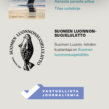
Äänestä parasta juttua
Tilaa uutiskirje
SUOMEN LUONNON­
SUOJELU­LIITTO
Suomen Luonto -lehden
Suomen
kustantaja on
luonnonsuojelu­liitto
.