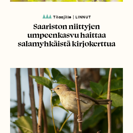
|
Tilaajille
LINNUT
Saariston niittyjen
umpeenkasvu haittaa
salamyhkäistä kirjokerttua