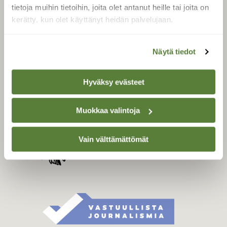
Tilaa digilukuoikeus
tietoja muihin tietoihin, joita olet antanut heille tai joita on
Äänestä parasta juttua
kerätty, kun olet käyttänyt heidän palvelujaan.
Tilaa uutiskirje
Näytä tiedot
SUOMEN LUONNON­
Hyväksy evästeet
SUOJELU­LIITTO
Suomen Luonto -lehden
Muokkaa valintoja
Suomen
kustantaja on
luonnonsuojelu­liitto
.
Vain välttämättömät