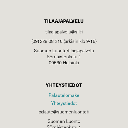
TILAAJAPALVELU
tilaajapalvelu@sll.fi
(09) 228 08 210 (arkisin klo 9-15)
Suomen Luonto/tilaajapalvelu
Sörnäistenkatu 1
00580 Helsinki
YHTEYSTIEDOT
Palautelomake
Yhteystiedot
palaute@suomenluonto.fi
Suomen Luonto
Sörnäistenkatu 1