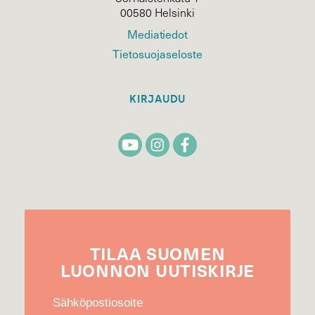
00580 Helsinki
Mediatiedot
Tietosuojaseloste
KIRJAUDU
TILAA
SUOMEN
LUONNON
UUTIS­KIRJE
Sähköpostiosoite