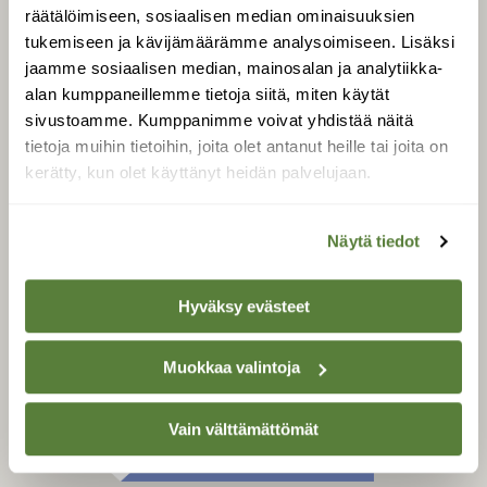
Tilaa digilukuoikeus
räätälöimiseen, sosiaalisen median ominaisuuksien
Äänestä parasta juttua
tukemiseen ja kävijämäärämme analysoimiseen. Lisäksi
jaamme sosiaalisen median, mainosalan ja analytiikka-
Tilaa uutiskirje
alan kumppaneillemme tietoja siitä, miten käytät
sivustoamme. Kumppanimme voivat yhdistää näitä
tietoja muihin tietoihin, joita olet antanut heille tai joita on
kerätty, kun olet käyttänyt heidän palvelujaan.
SUOMEN LUONNON­
SUOJELU­LIITTO
Suomen Luonto -lehden
Näytä tiedot
kustantaja on
Suomen
luonnonsuojelu­liitto
.
Hyväksy evästeet
Muokkaa valintoja
Vain välttämättömät