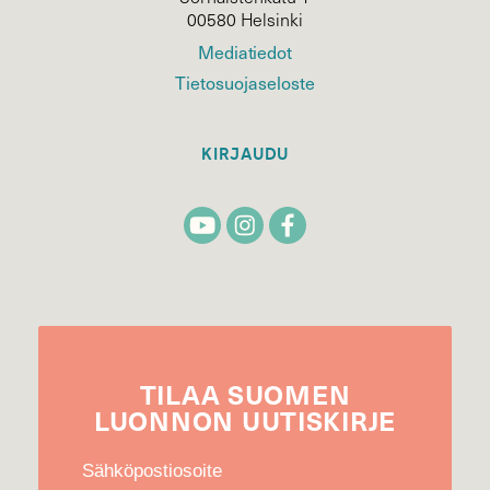
00580 Helsinki
Mediatiedot
Tietosuojaseloste
KIRJAUDU
TILAA
SUOMEN
LUONNON
UUTIS­KIRJE
Sähköpostiosoite