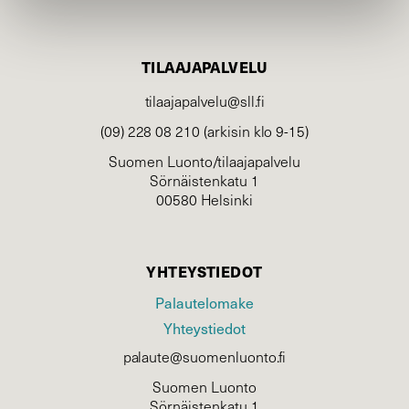
TILAAJAPALVELU
tilaajapalvelu@sll.fi
(09) 228 08 210 (arkisin klo 9-15)
Suomen Luonto/tilaajapalvelu
Sörnäistenkatu 1
00580 Helsinki
YHTEYSTIEDOT
Palautelomake
Yhteystiedot
palaute@suomenluonto.fi
Suomen Luonto
Sörnäistenkatu 1