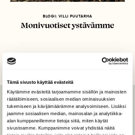
BLOGI: VILLI PUUTARHA
Monivuotiset ystävämme
Tämä sivusto käyttää evästeitä
Käytämme evästeitä tarjoamamme sisällön ja mainosten
räätälöimiseen, sosiaalisen median ominaisuuksien
LEHTI
tukemiseen ja kävijämäärämme analysoimiseen. Lisäksi
Uusin lehti
jaamme sosiaalisen median, mainosalan ja analytiikka-
Tilaa Suomen Luonto
alan kumppaneillemme tietoja siitä, miten käytät
sivustoamme. Kumppanimme voivat yhdistää näitä
Tilaa digilukuoikeus