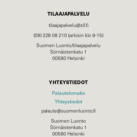
TILAAJAPALVELU
tilaajapalvelu@sll.fi
(09) 228 08 210 (arkisin klo 9-15)
Suomen Luonto/tilaajapalvelu
Sörnäistenkatu 1
00580 Helsinki
YHTEYSTIEDOT
Palautelomake
Yhteystiedot
palaute@suomenluonto.fi
Suomen Luonto
Sörnäistenkatu 1
00580 Helsinki