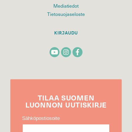
Mediatiedot
Tietosuojaseloste
KIRJAUDU
TILAA
SUOMEN
LUONNON
UUTIS­KIRJE
Sähköpostiosoite