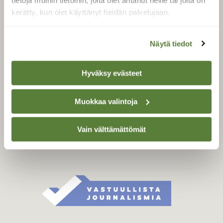
tietoja muihin tietoihin, joita olet antanut heille tai joita on
Äänestä parasta juttua
kerätty, kun olet käyttänyt heidän palvelujaan.
Tilaa uutiskirje
Näytä tiedot
SUOMEN LUONNON­
Hyväksy evästeet
SUOJELU­LIITTO
Suomen Luonto -lehden
Muokkaa valintoja
Suomen
kustantaja on
luonnonsuojelu­liitto
.
Vain välttämättömät