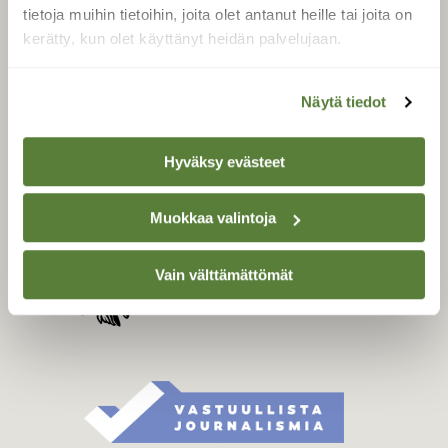
Tilaa digilukuoikeus
tietoja muihin tietoihin, joita olet antanut heille tai joita on
Äänestä parasta juttua
kerätty, kun olet käyttänyt heidän palvelujaan.
Tilaa uutiskirje
Näytä tiedot
SUOMEN LUONNON­
Hyväksy evästeet
SUOJELU­LIITTO
Suomen Luonto -lehden
Muokkaa valintoja
Suomen
kustantaja on
luonnonsuojelu­liitto
.
Vain välttämättömät