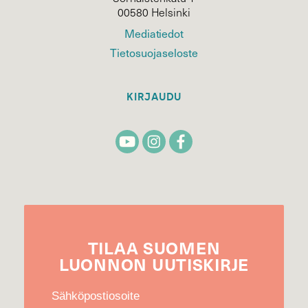
00580 Helsinki
Mediatiedot
Tietosuojaseloste
KIRJAUDU
TILAA
SUOMEN
LUONNON
UUTIS­KIRJE
Sähköpostiosoite