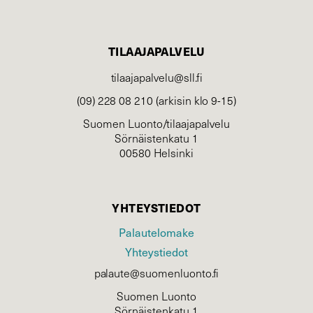
TILAAJAPALVELU
tilaajapalvelu@sll.fi
(09) 228 08 210 (arkisin klo 9-15)
Suomen Luonto/tilaajapalvelu
Sörnäistenkatu 1
00580 Helsinki
YHTEYSTIEDOT
Palautelomake
Yhteystiedot
palaute@suomenluonto.fi
Suomen Luonto
Sörnäistenkatu 1