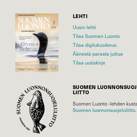
LEHTI
Uusin lehti
Tilaa Suomen Luonto
Tilaa digilukuoikeus
Äänestä parasta juttua
Tilaa uutiskirje
SUOMEN LUONNON­SUOJ
LIITTO
Suomen Luonto -lehden kusta
Suomen luonnonsuojelu­liitto
.