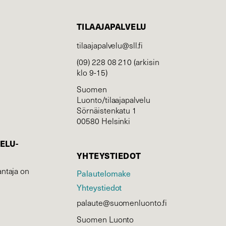
TILAAJAPALVELU
tilaajapalvelu@sll.fi
(09) 228 08 210 (arkisin
klo 9-15)
Suomen
Luonto/tilaajapalvelu
Sörnäistenkatu 1
00580 Helsinki
ELU­
YHTEYSTIEDOT
ntaja on
Palautelomake
Yhteystiedot
palaute@suomenluonto.fi
Suomen Luonto