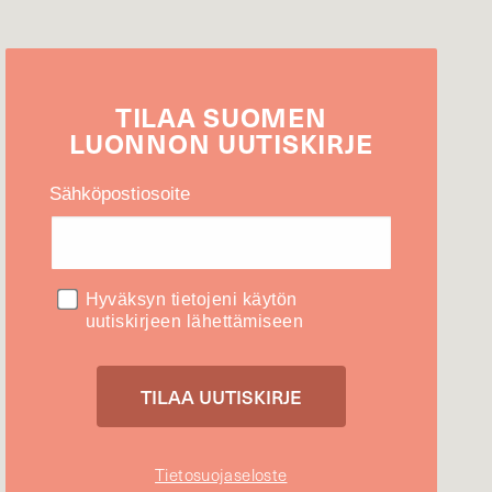
TILAA
SUOMEN
LUONNON
UUTIS­KIRJE
Sähköpostiosoite
Hyväksyn tietojeni käytön
uutiskirjeen lähettämiseen
Tietosuojaseloste