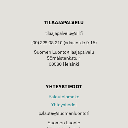
TILAAJAPALVELU
tilaajapalvelu@sll.fi
(09) 228 08 210 (arkisin klo 9-15)
Suomen Luonto/tilaajapalvelu
Sörnäistenkatu 1
00580 Helsinki
YHTEYSTIEDOT
Palautelomake
Yhteystiedot
palaute@suomenluonto.fi
Suomen Luonto