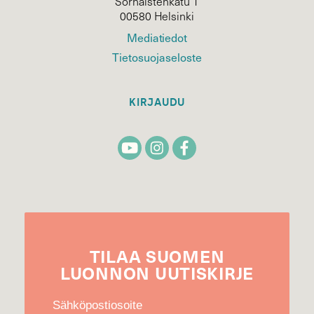
Sörnäistenkatu 1
00580 Helsinki
Mediatiedot
Tietosuojaseloste
KIRJAUDU
TILAA
SUOMEN
LUONNON
UUTIS­KIRJE
Sähköpostiosoite