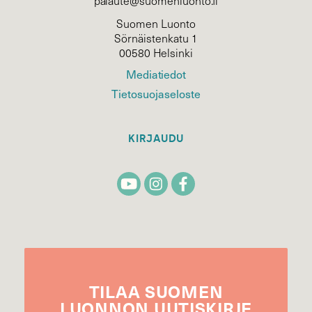
palaute@suomenluonto.fi
Suomen Luonto
Sörnäistenkatu 1
00580 Helsinki
Mediatiedot
Tietosuojaseloste
KIRJAUDU
TILAA
SUOMEN
LUONNON
UUTIS­KIRJE