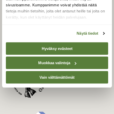
Uusin lehti
sivustoamme. Kumppanimme voivat yhdistää näitä
Tilaa Suomen Luonto
tietoja muihin tietoihin, joita olet antanut heille tai joita on
Tilaa digilukuoikeus
kerätty, kun olet käyttänyt heidän palvelujaan.
Äänestä parasta juttua
Tilaa uutiskirje
Näytä tiedot
Hyväksy evästeet
SUOMEN LUONNON­
SUOJELU­LIITTO
Muokkaa valintoja
Suomen Luonto -lehden
Suomen
kustantaja on
Vain välttämättömät
luonnonsuojelu­liitto
.