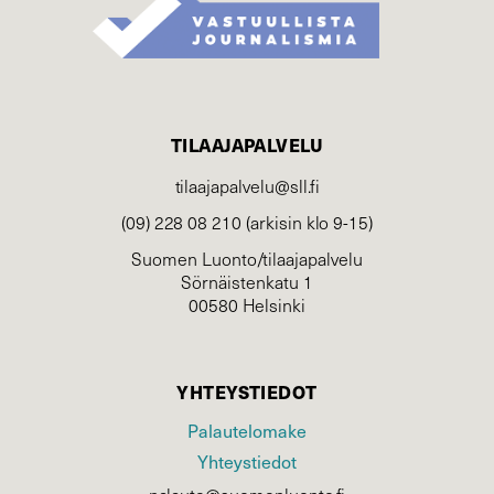
TILAAJAPALVELU
tilaajapalvelu@sll.fi
(09) 228 08 210 (arkisin klo 9-15)
Suomen Luonto/tilaajapalvelu
Sörnäistenkatu 1
00580 Helsinki
YHTEYSTIEDOT
Palautelomake
Yhteystiedot