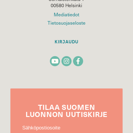
00580 Helsinki
Mediatiedot
Tietosuojaseloste
KIRJAUDU
TILAA
SUOMEN
LUONNON
UUTIS­KIRJE
Sähköpostiosoite