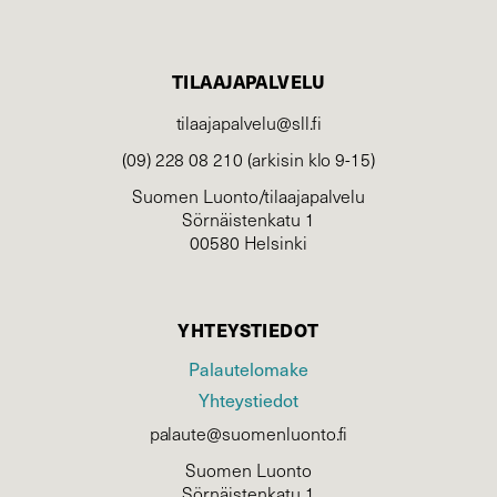
TILAAJAPALVELU
tilaajapalvelu@sll.fi
(09) 228 08 210 (arkisin klo 9-15)
Suomen Luonto/tilaajapalvelu
Sörnäistenkatu 1
00580 Helsinki
YHTEYSTIEDOT
Palautelomake
Yhteystiedot
palaute@suomenluonto.fi
Suomen Luonto
Sörnäistenkatu 1