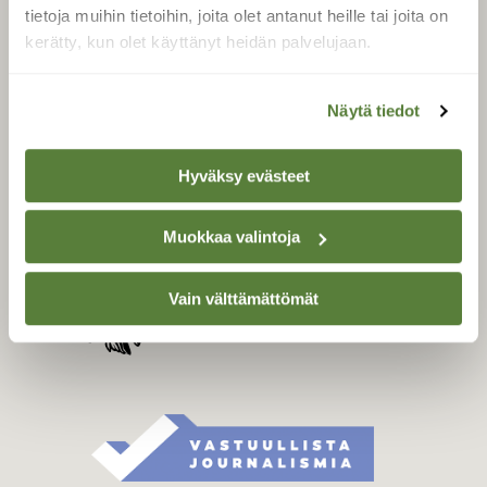
Tilaa digilukuoikeus
tietoja muihin tietoihin, joita olet antanut heille tai joita on
Äänestä parasta juttua
kerätty, kun olet käyttänyt heidän palvelujaan.
Tilaa uutiskirje
Näytä tiedot
SUOMEN LUONNON­
Hyväksy evästeet
SUOJELU­LIITTO
Suomen Luonto -lehden
Muokkaa valintoja
Suomen
kustantaja on
luonnonsuojelu­liitto
.
Vain välttämättömät