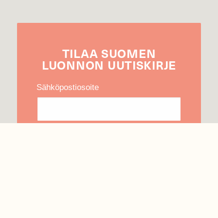
TILAA
SUOMEN
LUONNON
UUTIS­KIRJE
Sähköpostiosoite
Hyväksyn tietojeni käytön uutiskirjeen
lähettämiseen
Tietosuojaseloste