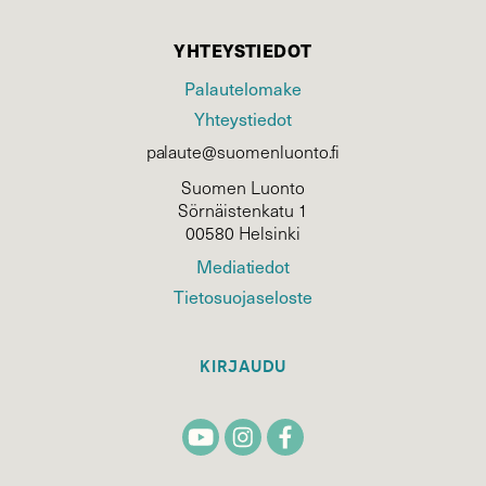
YHTEYSTIEDOT
Palautelomake
Yhteystiedot
palaute@suomenluonto.fi
Suomen Luonto
Sörnäistenkatu 1
00580 Helsinki
Mediatiedot
Tietosuojaseloste
KIRJAUDU