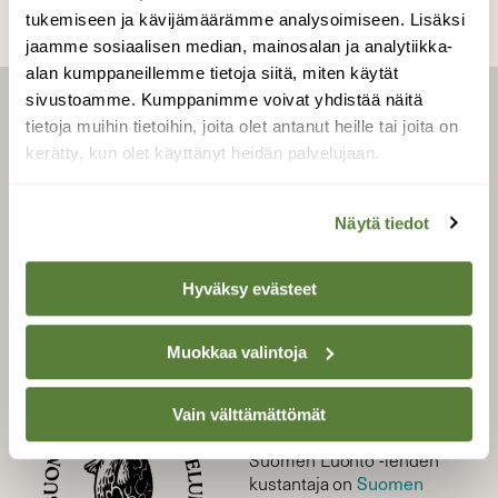
tukemiseen ja kävijämäärämme analysoimiseen. Lisäksi
jaamme sosiaalisen median, mainosalan ja analytiikka-
alan kumppaneillemme tietoja siitä, miten käytät
sivustoamme. Kumppanimme voivat yhdistää näitä
LEHTI
tietoja muihin tietoihin, joita olet antanut heille tai joita on
kerätty, kun olet käyttänyt heidän palvelujaan.
Uusin lehti
Tilaa Suomen Luonto
Näytä tiedot
Tilaa digilukuoikeus
Äänestä parasta juttua
Hyväksy evästeet
Tilaa uutiskirje
Muokkaa valintoja
SUOMEN LUONNON­
Vain välttämättömät
SUOJELU­LIITTO
Suomen Luonto -lehden
Suomen
kustantaja on