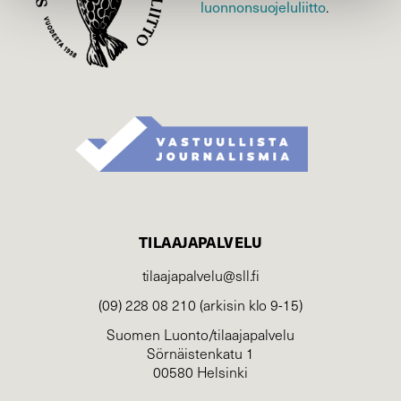
luonnonsuojelu­liitto
.
TILAAJAPALVELU
tilaajapalvelu@sll.fi
(09) 228 08 210 (arkisin klo 9-15)
Suomen Luonto/tilaajapalvelu
Sörnäistenkatu 1
00580 Helsinki