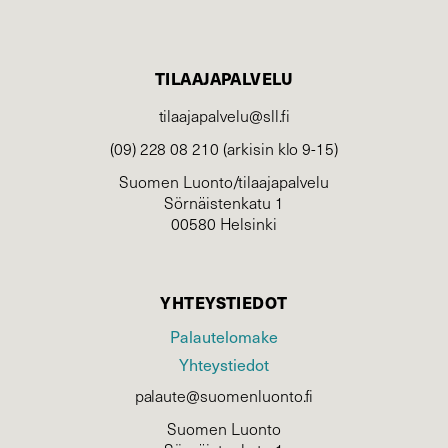
TILAAJAPALVELU
tilaajapalvelu@sll.fi
(09) 228 08 210 (arkisin klo 9-15)
Suomen Luonto/tilaajapalvelu
Sörnäistenkatu 1
00580 Helsinki
YHTEYSTIEDOT
Palautelomake
Yhteystiedot
palaute@suomenluonto.fi
Suomen Luonto