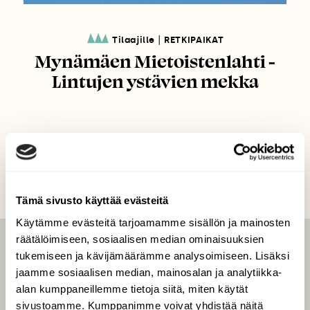
|
Tilaajille
RETKIPAIKAT
Mynämäen Mietoistenlahti -
Lintujen ystävien mekka
Tämä sivusto käyttää evästeitä
Käytämme evästeitä tarjoamamme sisällön ja mainosten
räätälöimiseen, sosiaalisen median ominaisuuksien
LEHTI
tukemiseen ja kävijämäärämme analysoimiseen. Lisäksi
jaamme sosiaalisen median, mainosalan ja analytiikka-
Uusin lehti
alan kumppaneillemme tietoja siitä, miten käytät
Tilaa Suomen Luonto
sivustoamme. Kumppanimme voivat yhdistää näitä