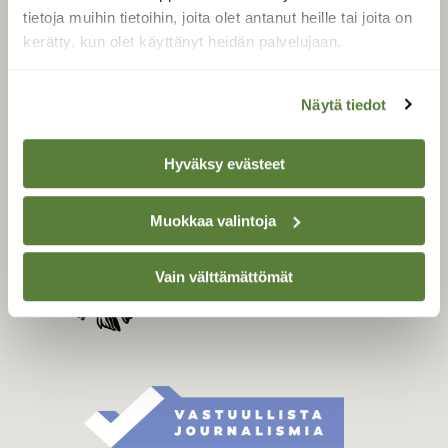
Tilaa digilukuoikeus
tietoja muihin tietoihin, joita olet antanut heille tai joita on
kerätty, kun olet käyttänyt heidän palvelujaan.
Äänestä parasta juttua
Tilaa uutiskirje
Näytä tiedot
Hyväksy evästeet
SUOMEN LUONNON­
SUOJELU­LIITTO
Suomen Luonto -lehden
Muokkaa valintoja
kustantaja on
Suomen
luonnonsuojelu­liitto
.
Vain välttämättömät