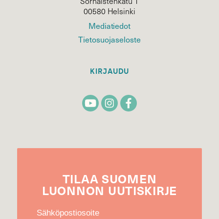
Sörnäistenkatu 1
00580 Helsinki
Mediatiedot
Tietosuojaseloste
KIRJAUDU
TILAA
SUOMEN
LUONNON
UUTIS­KIRJE
Sähköpostiosoite