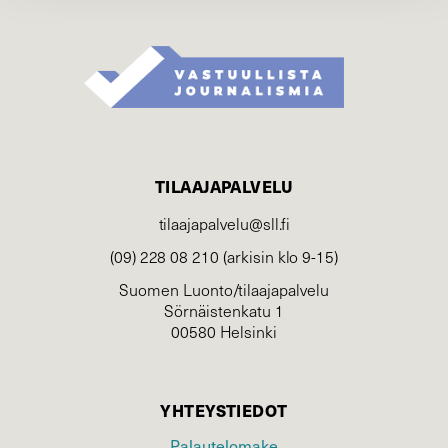
TILAAJAPALVELU
tilaajapalvelu@sll.fi
(09) 228 08 210 (arkisin klo 9-15)
Suomen Luonto/tilaajapalvelu
Sörnäistenkatu 1
00580 Helsinki
YHTEYSTIEDOT
Palautelomake