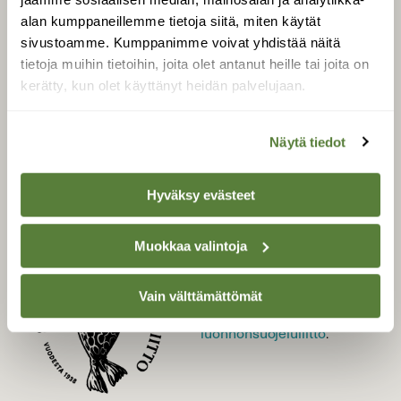
alan kumppaneillemme tietoja siitä, miten käytät
LEHTI
sivustoamme. Kumppanimme voivat yhdistää näitä
Uusin lehti
tietoja muihin tietoihin, joita olet antanut heille tai joita on
Tilaa Suomen Luonto
kerätty, kun olet käyttänyt heidän palvelujaan.
Tilaa digilukuoikeus
Äänestä parasta juttua
Näytä tiedot
Tilaa uutiskirje
Hyväksy evästeet
SUOMEN LUONNON­
Muokkaa valintoja
SUOJELU­LIITTO
Suomen Luonto -lehden
Vain välttämättömät
Suomen
kustantaja on
luonnonsuojelu­liitto
.