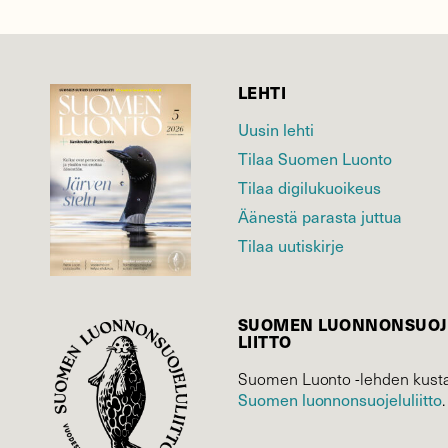
LEHTI
Uusin lehti
Tilaa Suomen Luonto
Tilaa digilukuoikeus
Äänestä parasta juttua
Tilaa uutiskirje
SUOMEN LUONNON­SUOJ
LIITTO
Suomen Luonto -lehden kusta
Suomen luonnonsuojelu­liitto
.