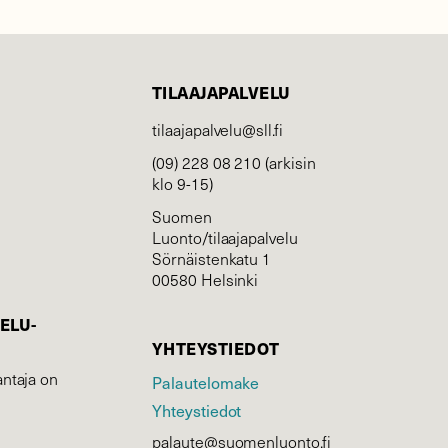
TILAAJAPALVELU
tilaajapalvelu@sll.fi
(09) 228 08 210 (arkisin
klo 9-15)
Suomen
Luonto/tilaajapalvelu
Sörnäistenkatu 1
00580 Helsinki
ELU­
YHTEYSTIEDOT
ntaja on
Palautelomake
Yhteystiedot
palaute@suomenluonto.fi