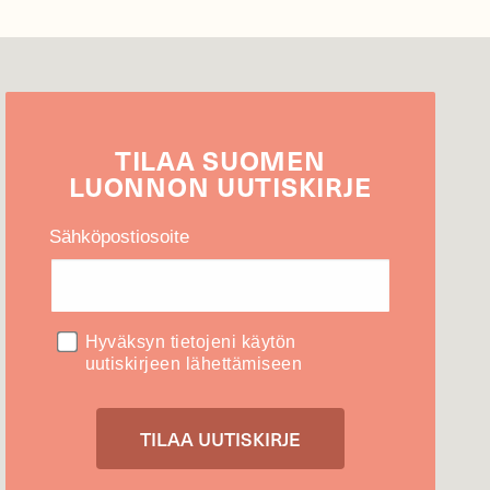
TILAA
SUOMEN
LUONNON
UUTIS­KIRJE
Sähköpostiosoite
Hyväksyn tietojeni käytön
uutiskirjeen lähettämiseen