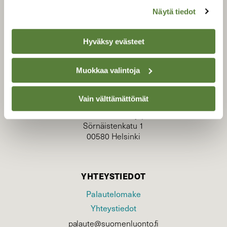
Näytä tiedot
Hyväksy evästeet
TILAAJAPALVELU
Muokkaa valintoja
tilaajapalvelu@sll.fi
(09) 228 08 210 (arkisin klo 9-15)
Vain välttämättömät
Suomen Luonto/tilaajapalvelu
Sörnäistenkatu 1
00580 Helsinki
YHTEYSTIEDOT
Palautelomake
Yhteystiedot
palaute@suomenluonto.fi