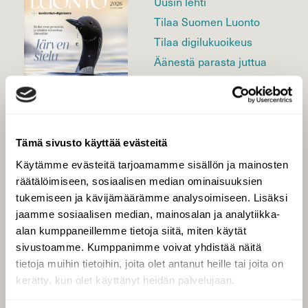
Uusin lehti
Tilaa Suomen Luonto
Tilaa digilukuoikeus
Äänestä parasta juttua
Tilaa uutiskirje
Tämä sivusto käyttää evästeitä
SUOMEN LUONNON­
SUOJELU­LIITTO
Käytämme evästeitä tarjoamamme sisällön ja mainosten
räätälöimiseen, sosiaalisen median ominaisuuksien
Suomen Luonto -lehden
Suomen
kustantaja on
tukemiseen ja kävijämäärämme analysoimiseen. Lisäksi
luonnonsuojelu­liitto
.
jaamme sosiaalisen median, mainosalan ja analytiikka-
alan kumppaneillemme tietoja siitä, miten käytät
sivustoamme. Kumppanimme voivat yhdistää näitä
tietoja muihin tietoihin, joita olet antanut heille tai joita on
kerätty, kun olet käyttänyt heidän palvelujaan.