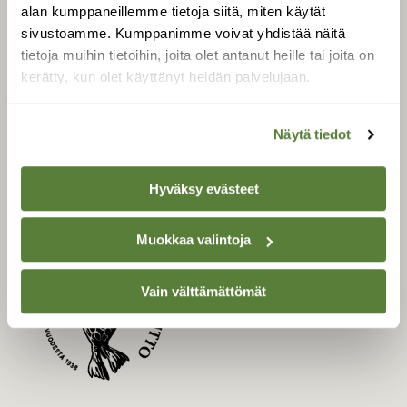
LEHTI
alan kumppaneillemme tietoja siitä, miten käytät
sivustoamme. Kumppanimme voivat yhdistää näitä
Uusin lehti
tietoja muihin tietoihin, joita olet antanut heille tai joita on
Tilaa Suomen Luonto
kerätty, kun olet käyttänyt heidän palvelujaan.
Tilaa digilukuoikeus
Äänestä parasta juttua
Näytä tiedot
Tilaa uutiskirje
Hyväksy evästeet
SUOMEN LUONNON­
Muokkaa valintoja
SUOJELU­LIITTO
Suomen Luonto -lehden
Vain välttämättömät
Suomen
kustantaja on
luonnonsuojelu­liitto
.