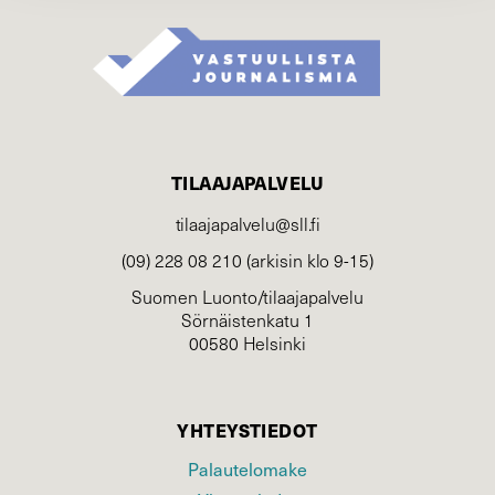
TILAAJAPALVELU
tilaajapalvelu@sll.fi
(09) 228 08 210 (arkisin klo 9-15)
Suomen Luonto/tilaajapalvelu
Sörnäistenkatu 1
00580 Helsinki
YHTEYSTIEDOT
Palautelomake