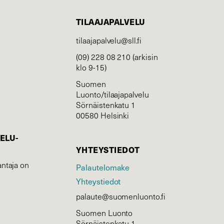
TILAAJAPALVELU
tilaajapalvelu@sll.fi
(09) 228 08 210 (arkisin
klo 9-15)
Suomen
Luonto/tilaajapalvelu
Sörnäistenkatu 1
00580 Helsinki
ELU­
YHTEYSTIEDOT
ntaja on
Palautelomake
Yhteystiedot
palaute@suomenluonto.fi
Suomen Luonto
Sörnäistenkatu 1