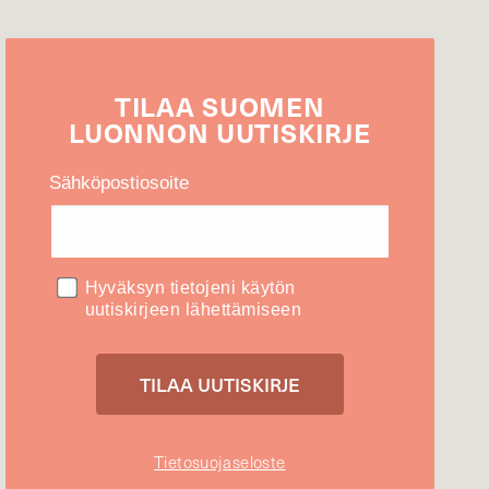
TILAA
SUOMEN
LUONNON
UUTIS­KIRJE
Sähköpostiosoite
Hyväksyn tietojeni käytön
uutiskirjeen lähettämiseen
Tietosuojaseloste