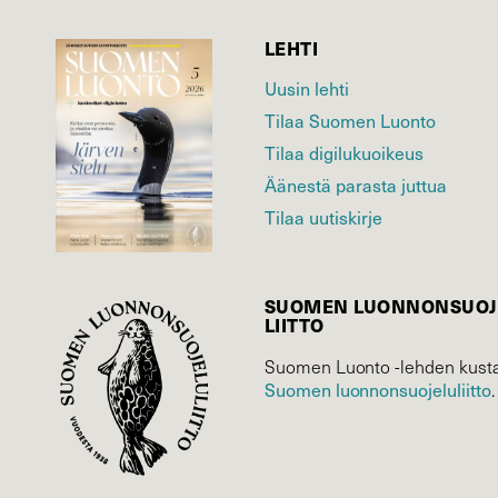
LEHTI
Uusin lehti
Tilaa Suomen Luonto
Tilaa digilukuoikeus
Äänestä parasta juttua
Tilaa uutiskirje
SUOMEN LUONNON­SUOJ
LIITTO
Suomen Luonto -lehden kusta
Suomen luonnonsuojelu­liitto
.