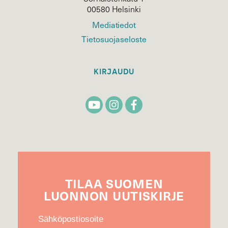
00580 Helsinki
Mediatiedot
Tietosuojaseloste
KIRJAUDU
TILAA
SUOMEN
LUONNON
UUTIS­KIRJE
Sähköpostiosoite