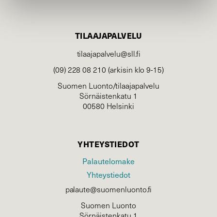
TILAAJAPALVELU
tilaajapalvelu@sll.fi
(09) 228 08 210 (arkisin klo 9-15)
Suomen Luonto/tilaajapalvelu
Sörnäistenkatu 1
00580 Helsinki
YHTEYSTIEDOT
Palautelomake
Yhteystiedot
palaute@suomenluonto.fi
Suomen Luonto
Sörnäistenkatu 1