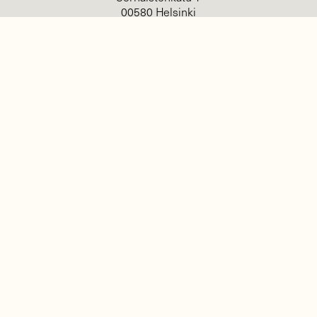
00580 Helsinki
Mediatiedot
Tietosuojaseloste
KIRJAUDU
TILAA
SUOMEN
LUONNON
UUTIS­KIRJE
Sähköpostiosoite