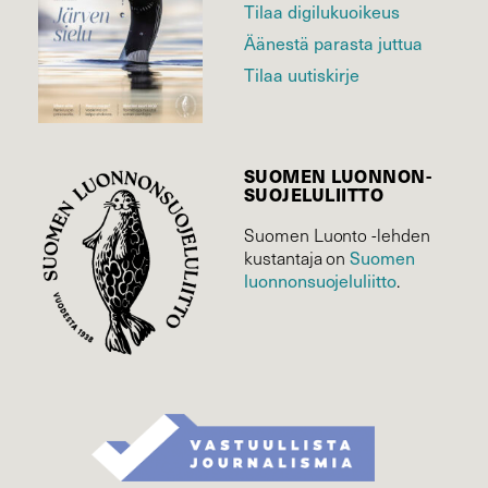
Tilaa digilukuoikeus
Äänestä parasta juttua
Tilaa uutiskirje
SUOMEN LUONNON­
SUOJELU­LIITTO
Suomen Luonto -lehden
kustantaja on
Suomen
luonnonsuojelu­liitto
.