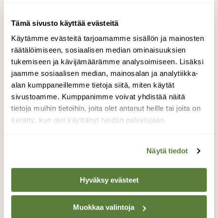
|
Tilaajille
MUUT ELÄIMET
Tämä sivusto käyttää evästeitä
Arkiluonnon aarteita:
Käytämme evästeitä tarjoamamme sisällön ja mainosten
Lehtokotilo - rakas limainen
räätälöimiseen, sosiaalisen median ominaisuuksien
naapurimme
tukemiseen ja kävijämäärämme analysoimiseen. Lisäksi
jaamme sosiaalisen median, mainosalan ja analytiikka-
alan kumppaneillemme tietoja siitä, miten käytät
sivustoamme. Kumppanimme voivat yhdistää näitä
tietoja muihin tietoihin, joita olet antanut heille tai joita on
kerätty, kun olet käyttänyt heidän palvelujaan.
Näytä tiedot
Hyväksy evästeet
Muokkaa valintoja