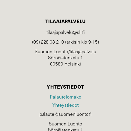
TILAAJAPALVELU
tilaajapalvelu@sll.fi
(09) 228 08 210 (arkisin klo 9-15)
Suomen Luonto/tilaajapalvelu
Sörnäistenkatu 1
00580 Helsinki
YHTEYSTIEDOT
Palautelomake
Yhteystiedot
palaute@suomenluonto.fi
Suomen Luonto
Sörnäistenkatu 1