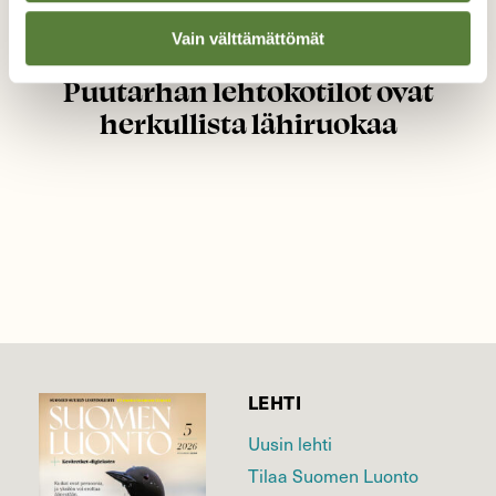
Vain välttämättömät
BLOGI: MENNÄÄN METSÄÄN!
Puutarhan lehtokotilot ovat
herkullista lähiruokaa
LEHTI
Uusin lehti
Tilaa Suomen Luonto