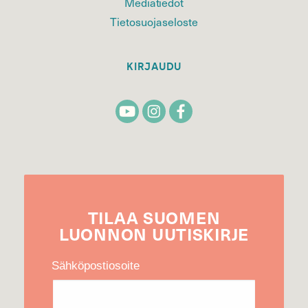
Mediatiedot
Tietosuojaseloste
KIRJAUDU
TILAA
SUOMEN
LUONNON
UUTIS­KIRJE
Sähköpostiosoite