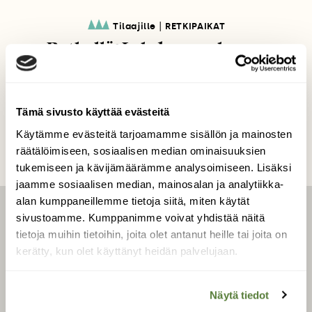
|
Tilaajille
RETKIPAIKAT
Retkellä: Lehdon rauhassa
Tämä sivusto käyttää evästeitä
Käytämme evästeitä tarjoamamme sisällön ja mainosten
räätälöimiseen, sosiaalisen median ominaisuuksien
tukemiseen ja kävijämäärämme analysoimiseen. Lisäksi
jaamme sosiaalisen median, mainosalan ja analytiikka-
alan kumppaneillemme tietoja siitä, miten käytät
sivustoamme. Kumppanimme voivat yhdistää näitä
LEHTI
tietoja muihin tietoihin, joita olet antanut heille tai joita on
Uusin lehti
kerätty, kun olet käyttänyt heidän palvelujaan.
Tilaa Suomen Luonto
Tilaa digilukuoikeus
Näytä tiedot
Äänestä parasta juttua