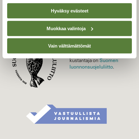
Tilaa uutiskirje
Hyväksy evästeet
Muokkaa valintoja
SUOMEN LUONNON­
SUOJELU­LIITTO
Vain välttämättömät
Suomen Luonto -lehden
kustantaja on
Suomen
luonnonsuojelu­liitto
.