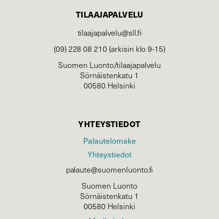
TILAAJAPALVELU
tilaajapalvelu@sll.fi
(09) 228 08 210 (arkisin klo 9-15)
Suomen Luonto/tilaajapalvelu
Sörnäistenkatu 1
00580 Helsinki
YHTEYSTIEDOT
Palautelomake
Yhteystiedot
palaute@suomenluonto.fi
Suomen Luonto
Sörnäistenkatu 1
00580 Helsinki