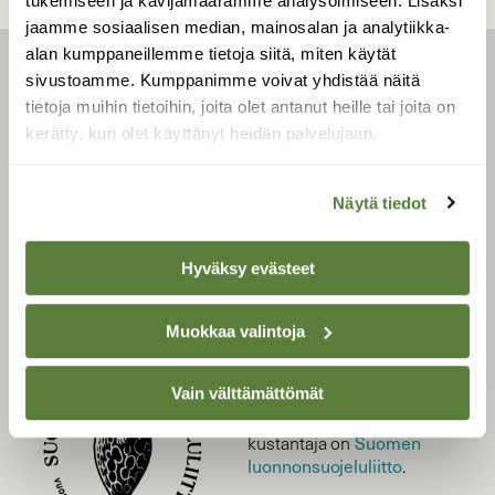
tukemiseen ja kävijämäärämme analysoimiseen. Lisäksi
jaamme sosiaalisen median, mainosalan ja analytiikka-
alan kumppaneillemme tietoja siitä, miten käytät
sivustoamme. Kumppanimme voivat yhdistää näitä
LEHTI
tietoja muihin tietoihin, joita olet antanut heille tai joita on
Uusin lehti
kerätty, kun olet käyttänyt heidän palvelujaan.
Tilaa Suomen Luonto
Tilaa digilukuoikeus
Näytä tiedot
Äänestä parasta juttua
Tilaa uutiskirje
Hyväksy evästeet
Muokkaa valintoja
SUOMEN LUONNON­
SUOJELU­LIITTO
Vain välttämättömät
Suomen Luonto -lehden
Suomen
kustantaja on
luonnonsuojelu­liitto
.