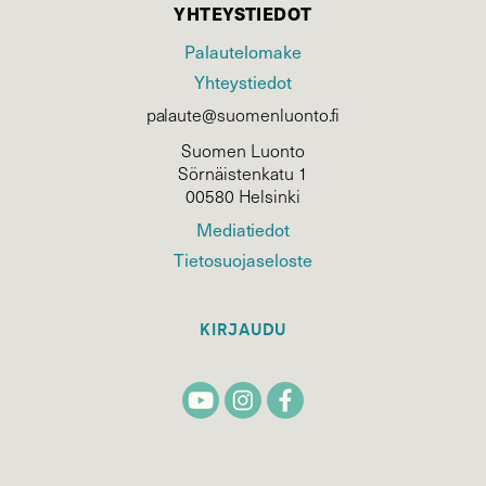
YHTEYSTIEDOT
Palautelomake
Yhteystiedot
palaute@suomenluonto.fi
Suomen Luonto
Sörnäistenkatu 1
00580 Helsinki
Mediatiedot
Tietosuojaseloste
KIRJAUDU