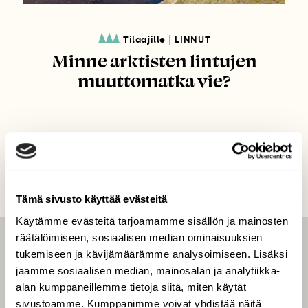
|
Tilaajille
LINNUT
Minne arktisten lintujen
muuttomatka vie?
Tämä sivusto käyttää evästeitä
Käytämme evästeitä tarjoamamme sisällön ja mainosten
räätälöimiseen, sosiaalisen median ominaisuuksien
LEHTI
tukemiseen ja kävijämäärämme analysoimiseen. Lisäksi
jaamme sosiaalisen median, mainosalan ja analytiikka-
Uusin lehti
alan kumppaneillemme tietoja siitä, miten käytät
Tilaa Suomen Luonto
sivustoamme. Kumppanimme voivat yhdistää näitä