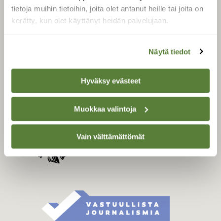
Tilaa digilukuoikeus
tietoja muihin tietoihin, joita olet antanut heille tai joita on
Äänestä parasta juttua
kerätty, kun olet käyttänyt heidän palvelujaan.
Tilaa uutiskirje
Näytä tiedot
SUOMEN LUONNON­
Hyväksy evästeet
SUOJELU­LIITTO
Suomen Luonto -lehden
Muokkaa valintoja
Suomen
kustantaja on
luonnonsuojelu­liitto
.
Vain välttämättömät