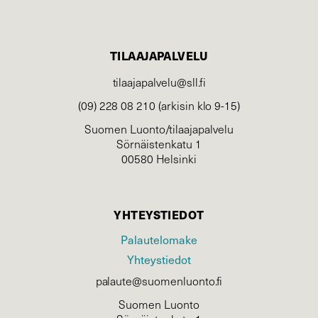
TILAAJAPALVELU
tilaajapalvelu@sll.fi
(09) 228 08 210 (arkisin klo 9-15)
Suomen Luonto/tilaajapalvelu
Sörnäistenkatu 1
00580 Helsinki
YHTEYSTIEDOT
Palautelomake
Yhteystiedot
palaute@suomenluonto.fi
Suomen Luonto