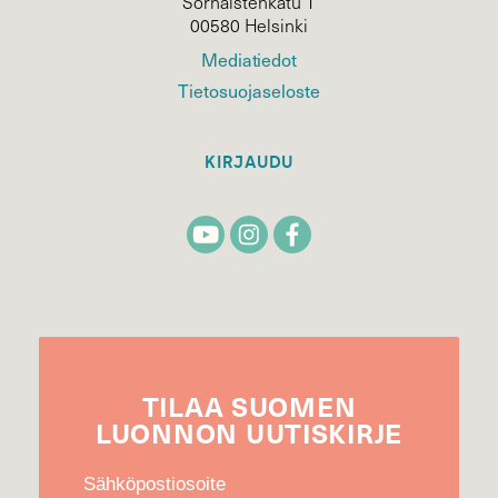
Sörnäistenkatu 1
00580 Helsinki
Mediatiedot
Tietosuojaseloste
KIRJAUDU
TILAA
SUOMEN
LUONNON
UUTIS­KIRJE
Sähköpostiosoite