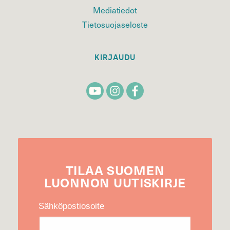
Mediatiedot
Tietosuojaseloste
KIRJAUDU
TILAA
SUOMEN
LUONNON
UUTIS­KIRJE
Sähköpostiosoite