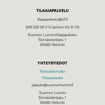
TILAAJAPALVELU
tilaajapalvelu@sll.fi
(09) 228 08 210 (arkisin klo 9-15)
Suomen Luonto/tilaajapalvelu
Sörnäistenkatu 1
00580 Helsinki
YHTEYSTIEDOT
Palautelomake
Yhteystiedot
palaute@suomenluonto.fi
Suomen Luonto
Sörnäistenkatu 1
00580 Helsinki