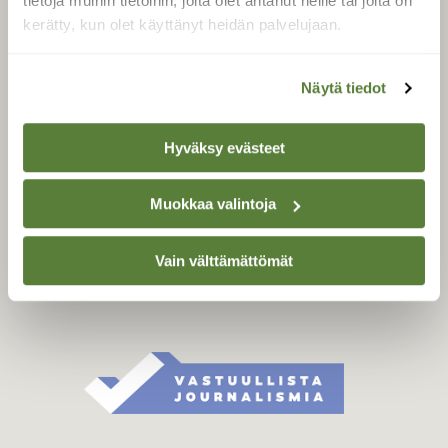
tietoja muihin tietoihin, joita olet antanut heille tai joita on
Äänestä parasta juttua
kerätty, kun olet käyttänyt heidän palvelujaan.
Tilaa uutiskirje
Näytä tiedot
SUOMEN LUONNON­
SUOJELU­LIITTO
Hyväksy evästeet
Suomen Luonto -lehden
Muokkaa valintoja
Suomen
kustantaja on
luonnonsuojelu­liitto
.
Vain välttämättömät