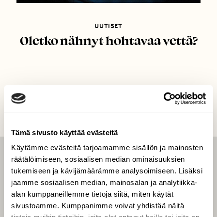
UUTISET
Oletko nähnyt hohtavaa vettä?
Tämä sivusto käyttää evästeitä
Käytämme evästeitä tarjoamamme sisällön ja mainosten
räätälöimiseen, sosiaalisen median ominaisuuksien
LEHTI
tukemiseen ja kävijämäärämme analysoimiseen. Lisäksi
Uusin lehti
jaamme sosiaalisen median, mainosalan ja analytiikka-
Tilaa Suomen Luonto
alan kumppaneillemme tietoja siitä, miten käytät
sivustoamme. Kumppanimme voivat yhdistää näitä
Tilaa digilukuoikeus