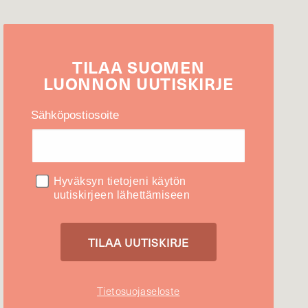
TILAA
SUOMEN
LUONNON
UUTIS­KIRJE
Sähköpostiosoite
Hyväksyn tietojeni käytön
uutiskirjeen lähettämiseen
Tietosuojaseloste