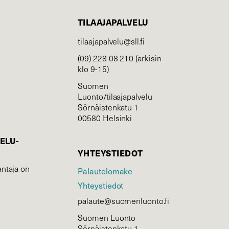
TILAAJAPALVELU
tilaajapalvelu@sll.fi
(09) 228 08 210 (arkisin
klo 9-15)
Suomen
Luonto/tilaajapalvelu
Sörnäistenkatu 1
00580 Helsinki
ELU­
YHTEYSTIEDOT
ntaja on
Palautelomake
Yhteystiedot
palaute@suomenluonto.fi
Suomen Luonto
Sörnäistenkatu 1