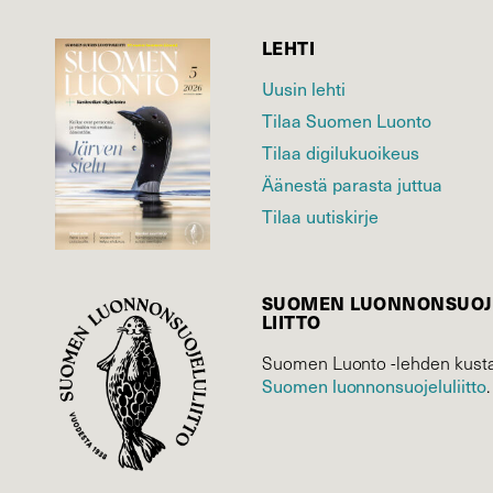
LEHTI
Uusin lehti
Tilaa Suomen Luonto
Tilaa digilukuoikeus
Äänestä parasta juttua
Tilaa uutiskirje
SUOMEN LUONNON­SUOJ
LIITTO
Suomen Luonto -lehden kusta
Suomen luonnonsuojelu­liitto
.