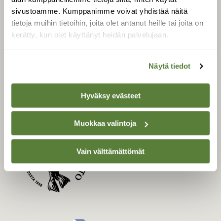
Uusin lehti
sivustoamme. Kumppanimme voivat yhdistää näitä
Tilaa Suomen Luonto
tietoja muihin tietoihin, joita olet antanut heille tai joita on
Tilaa digilukuoikeus
kerätty, kun olet käyttänyt heidän palvelujaan.
Äänestä parasta juttua
Tilaa uutiskirje
Näytä tiedot
Hyväksy evästeet
SUOMEN LUONNON­
SUOJELU­LIITTO
Muokkaa valintoja
Suomen Luonto -lehden
Suomen
kustantaja on
Vain välttämättömät
luonnonsuojelu­liitto
.