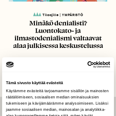
|
Tilaajille
YMPÄRISTÖ
Minäkö denialisti?
Luontokato- ja
ilmastodenialismi valtaavat
alaa julkisessa keskustelussa
Tämä sivusto käyttää evästeitä
Käytämme evästeitä tarjoamamme sisällön ja mainosten
räätälöimiseen, sosiaalisen median ominaisuuksien
tukemiseen ja kävijämäärämme analysoimiseen. Lisäksi
jaamme sosiaalisen median, mainosalan ja analytiikka-
LEHTI
alan kumppaneillemme tietoja siitä, miten käytät