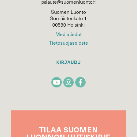
palaute@suomenluonto.fi
Suomen Luonto
Sörnäistenkatu 1
00580 Helsinki
Mediatiedot
Tietosuojaseloste
KIRJAUDU
TILAA
SUOMEN
LUONNON
UUTIS­KIRJE