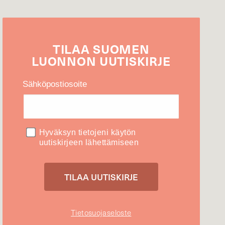
TILAA
SUOMEN
LUONNON
UUTIS­KIRJE
Sähköpostiosoite
Hyväksyn tietojeni käytön
uutiskirjeen lähettämiseen
Tietosuojaseloste