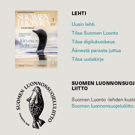
LEHTI
Uusin lehti
Tilaa Suomen Luonto
Tilaa digilukuoikeus
Äänestä parasta juttua
Tilaa uutiskirje
SUOMEN LUONNON­SUOJ
LIITTO
Suomen Luonto -lehden kusta
Suomen luonnonsuojelu­liitto
.