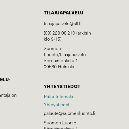
TILAAJAPALVELU
tilaajapalvelu@sll.fi
(09) 228 08 210 (arkisin
klo 9-15)
Suomen
Luonto/tilaajapalvelu
Sörnäistenkatu 1
00580 Helsinki
ELU­
YHTEYSTIEDOT
ntaja on
Palautelomake
Yhteystiedot
palaute@suomenluonto.fi
Suomen Luonto
Sörnäistenkatu 1