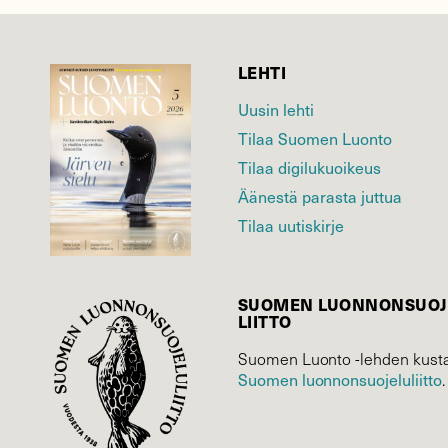
LEHTI
Uusin lehti
Tilaa Suomen Luonto
Tilaa digilukuoikeus
Äänestä parasta juttua
Tilaa uutiskirje
SUOMEN LUONNON­SUOJ
LIITTO
Suomen Luonto -lehden kusta
Suomen luonnonsuojelu­liitto
.