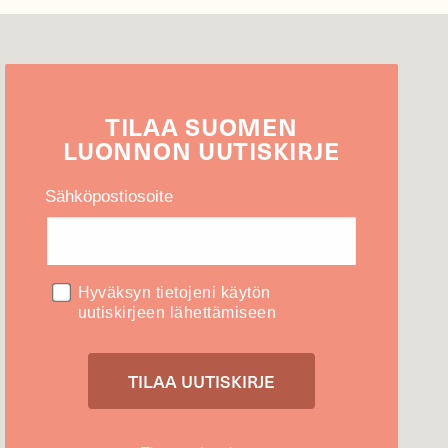
TILAA
SUOMEN
LUONNON
UUTIS­KIRJE
Sähköpostiosoite
Hyväksyn tietojeni käytön
uutiskirjeen lähettämiseen