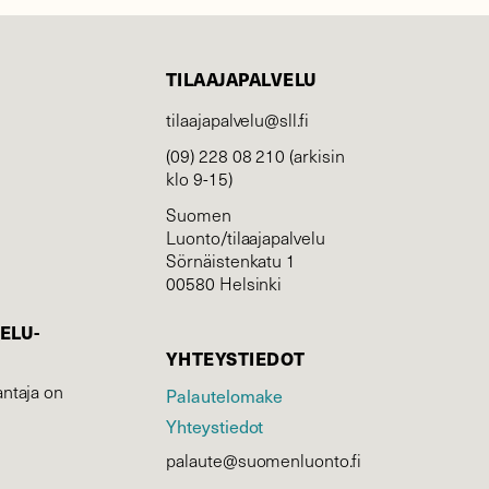
TILAAJAPALVELU
tilaajapalvelu@sll.fi
(09) 228 08 210 (arkisin
klo 9-15)
Suomen
Luonto/tilaajapalvelu
Sörnäistenkatu 1
00580 Helsinki
ELU­
YHTEYSTIEDOT
ntaja on
Palautelomake
Yhteystiedot
palaute@suomenluonto.fi