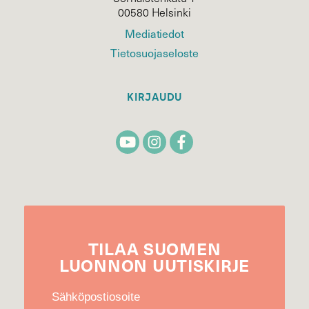
00580 Helsinki
Mediatiedot
Tietosuojaseloste
KIRJAUDU
TILAA
SUOMEN
LUONNON
UUTIS­KIRJE
Sähköpostiosoite