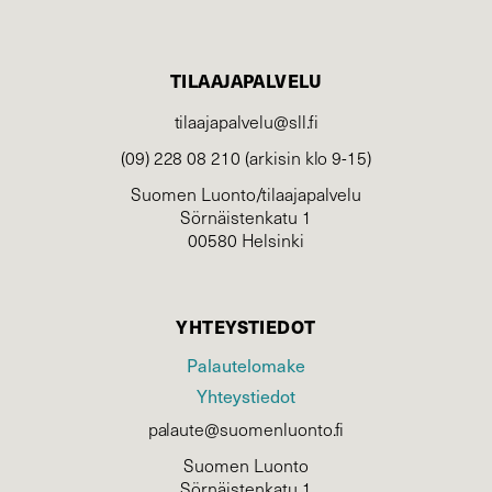
TILAAJAPALVELU
tilaajapalvelu@sll.fi
(09) 228 08 210 (arkisin klo 9-15)
Suomen Luonto/tilaajapalvelu
Sörnäistenkatu 1
00580 Helsinki
YHTEYSTIEDOT
Palautelomake
Yhteystiedot
palaute@suomenluonto.fi
Suomen Luonto
Sörnäistenkatu 1