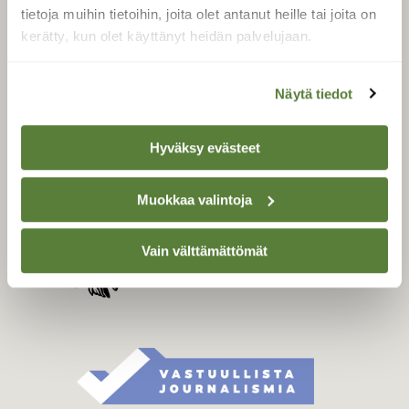
Tilaa digilukuoikeus
tietoja muihin tietoihin, joita olet antanut heille tai joita on
Äänestä parasta juttua
kerätty, kun olet käyttänyt heidän palvelujaan.
Tilaa uutiskirje
Näytä tiedot
SUOMEN LUONNON­
Hyväksy evästeet
SUOJELU­LIITTO
Suomen Luonto -lehden
Muokkaa valintoja
Suomen
kustantaja on
luonnonsuojelu­liitto
.
Vain välttämättömät