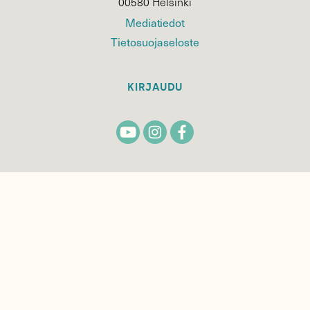
00580 Helsinki
Mediatiedot
Tietosuojaseloste
KIRJAUDU
TILAA
SUOMEN
LUONNON
UUTIS­KIRJE
Sähköpostiosoite