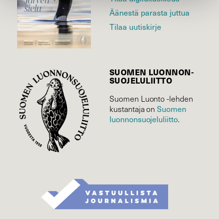
Äänestä parasta juttua
Tilaa uutiskirje
SUOMEN LUONNON­
SUOJELU­LIITTO
Suomen Luonto -lehden
kustantaja on
Suomen
luonnonsuojelu­liitto
.