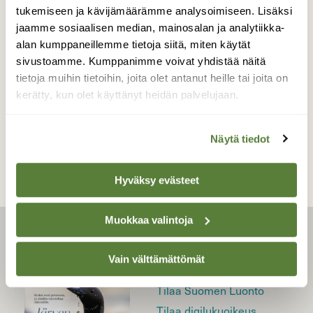
tukemiseen ja kävijämäärämme analysoimiseen. Lisäksi
jaamme sosiaalisen median, mainosalan ja analytiikka-
alan kumppaneillemme tietoja siitä, miten käytät
LINNUT
sivustoamme. Kumppanimme voivat yhdistää näitä
Viljelijä pelasti 11 linnunpesää
tietoja muihin tietoihin, joita olet antanut heille tai joita on
kerätty, kun olet käyttänyt heidän palvelujaan.
Näytä tiedot
Hyväksy evästeet
Muokkaa valintoja
LEHTI
Vain välttämättömät
Uusin lehti
Tilaa Suomen Luonto
Tilaa digilukuoikeus