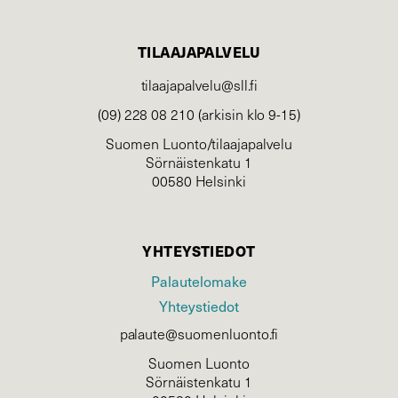
TILAAJAPALVELU
tilaajapalvelu@sll.fi
(09) 228 08 210 (arkisin klo 9-15)
Suomen Luonto/tilaajapalvelu
Sörnäistenkatu 1
00580 Helsinki
YHTEYSTIEDOT
Palautelomake
Yhteystiedot
palaute@suomenluonto.fi
Suomen Luonto
Sörnäistenkatu 1