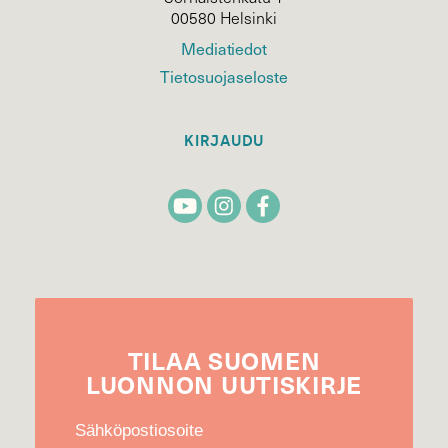
00580 Helsinki
Mediatiedot
Tietosuojaseloste
KIRJAUDU
TILAA
SUOMEN
LUONNON
UUTIS­KIRJE
Sähköpostiosoite