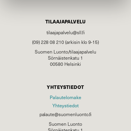
TILAAJAPALVELU
tilaajapalvelu@sll.fi
(09) 228 08 210 (arkisin klo 9-15)
Suomen Luonto/tilaajapalvelu
Sörnäistenkatu 1
00580 Helsinki
YHTEYSTIEDOT
Palautelomake
Yhteystiedot
palaute@suomenluonto.fi
Suomen Luonto
Sörnäistenkatu 1