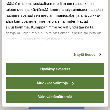
Tilaa digilukuoikeus
räätälöimiseen, sosiaalisen median ominaisuuksien
Äänestä parasta juttua
tukemiseen ja kävijämäärämme analysoimiseen. Lisäksi
jaamme sosiaalisen median, mainosalan ja analytiikka-
Tilaa uutiskirje
alan kumppaneillemme tietoja siitä, miten käytät
sivustoamme. Kumppanimme voivat yhdistää näitä
tietoja muihin tietoihin, joita olet antanut heille tai joita on
kerätty, kun olet käyttänyt heidän palvelujaan.
SUOMEN LUONNON­
SUOJELU­LIITTO
Suomen Luonto -lehden
Näytä tiedot
Suomen
kustantaja on
luonnonsuojelu­liitto
.
Hyväksy evästeet
Muokkaa valintoja
Vain välttämättömät