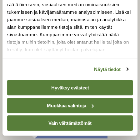
Tilaa digilukuoikeus
räätälöimiseen, sosiaalisen median ominaisuuksien
Äänestä parasta juttua
tukemiseen ja kävijämäärämme analysoimiseen. Lisäksi
jaamme sosiaalisen median, mainosalan ja analytiikka-
Tilaa uutiskirje
alan kumppaneillemme tietoja siitä, miten käytät
sivustoamme. Kumppanimme voivat yhdistää näitä
tietoja muihin tietoihin, joita olet antanut heille tai joita on
kerätty, kun olet käyttänyt heidän palvelujaan.
SUOMEN LUONNON­
SUOJELU­LIITTO
Suomen Luonto -lehden
Näytä tiedot
Suomen
kustantaja on
luonnonsuojelu­liitto
.
Hyväksy evästeet
Muokkaa valintoja
Vain välttämättömät