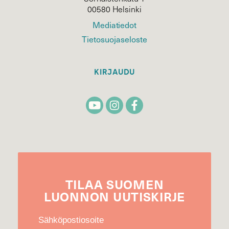
00580 Helsinki
Mediatiedot
Tietosuojaseloste
KIRJAUDU
TILAA
SUOMEN
LUONNON
UUTIS­KIRJE
Sähköpostiosoite