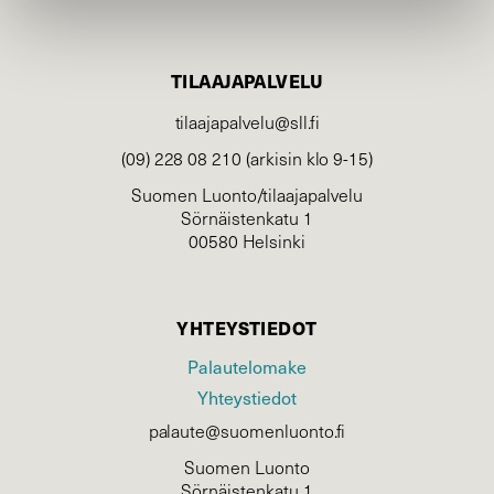
TILAAJAPALVELU
tilaajapalvelu@sll.fi
(09) 228 08 210 (arkisin klo 9-15)
Suomen Luonto/tilaajapalvelu
Sörnäistenkatu 1
00580 Helsinki
YHTEYSTIEDOT
Palautelomake
Yhteystiedot
palaute@suomenluonto.fi
Suomen Luonto
Sörnäistenkatu 1