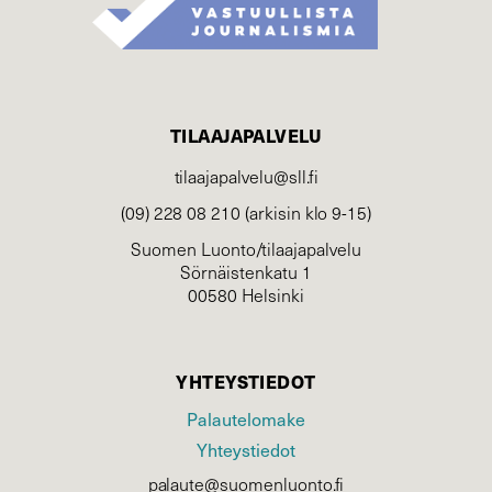
TILAAJAPALVELU
tilaajapalvelu@sll.fi
(09) 228 08 210 (arkisin klo 9-15)
Suomen Luonto/tilaajapalvelu
Sörnäistenkatu 1
00580 Helsinki
YHTEYSTIEDOT
Palautelomake
Yhteystiedot
palaute@suomenluonto.fi