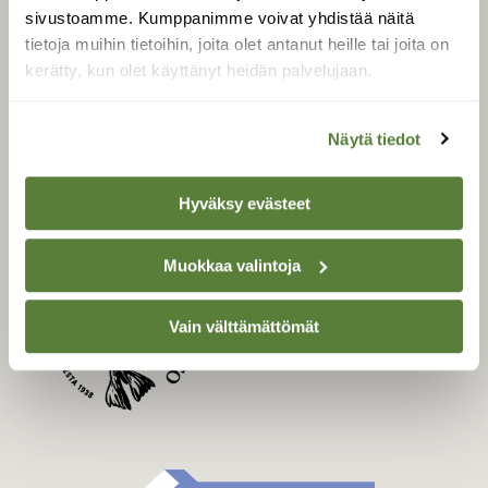
Uusin lehti
sivustoamme. Kumppanimme voivat yhdistää näitä
Tilaa Suomen Luonto
tietoja muihin tietoihin, joita olet antanut heille tai joita on
Tilaa digilukuoikeus
kerätty, kun olet käyttänyt heidän palvelujaan.
Äänestä parasta juttua
Tilaa uutiskirje
Näytä tiedot
Hyväksy evästeet
SUOMEN LUONNON­
SUOJELU­LIITTO
Muokkaa valintoja
Suomen Luonto -lehden
kustantaja on
Suomen
Vain välttämättömät
luonnonsuojelu­liitto
.