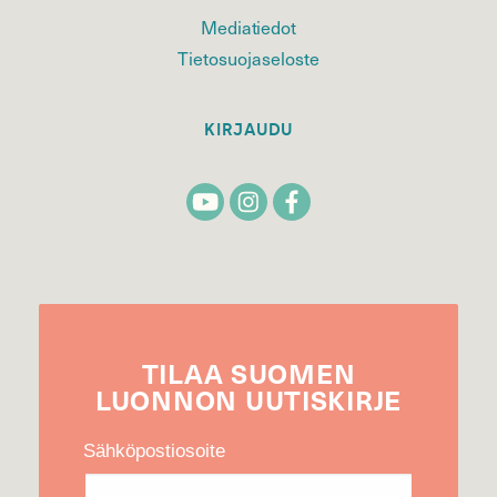
Mediatiedot
Tietosuojaseloste
KIRJAUDU
TILAA
SUOMEN
LUONNON
UUTIS­KIRJE
Sähköpostiosoite