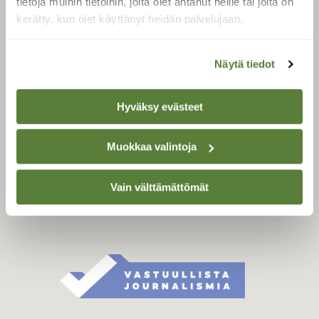
tietoja muihin tietoihin, joita olet antanut heille tai joita on
Äänestä parasta juttua
kerätty, kun olet käyttänyt heidän palvelujaan.
Tilaa uutiskirje
Näytä tiedot
SUOMEN LUONNON­
Hyväksy evästeet
SUOJELU­LIITTO
Suomen Luonto -lehden
Muokkaa valintoja
Suomen
kustantaja on
luonnonsuojelu­liitto
.
Vain välttämättömät