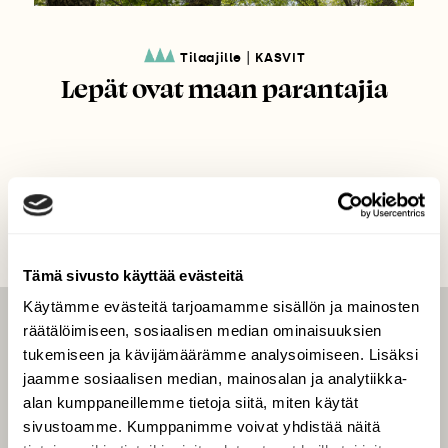
|
Tilaajille
KASVIT
Lepät ovat maan parantajia
Tämä sivusto käyttää evästeitä
Käytämme evästeitä tarjoamamme sisällön ja mainosten
räätälöimiseen, sosiaalisen median ominaisuuksien
LEHTI
tukemiseen ja kävijämäärämme analysoimiseen. Lisäksi
Uusin lehti
jaamme sosiaalisen median, mainosalan ja analytiikka-
Tilaa Suomen Luonto
alan kumppaneillemme tietoja siitä, miten käytät
sivustoamme. Kumppanimme voivat yhdistää näitä
Tilaa digilukuoikeus