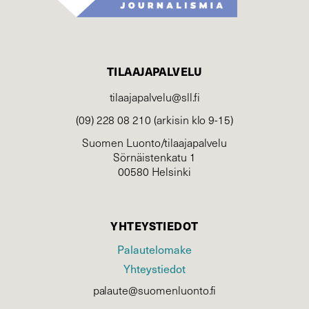
TILAAJAPALVELU
tilaajapalvelu@sll.fi
(09) 228 08 210 (arkisin klo 9-15)
Suomen Luonto/tilaajapalvelu
Sörnäistenkatu 1
00580 Helsinki
YHTEYSTIEDOT
Palautelomake
Yhteystiedot
palaute@suomenluonto.fi