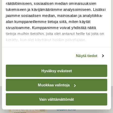
räätälöimiseen, sosiaalisen median ominaisuuksien
tukemiseen ja kävijämäärämme analysoimiseen. Lisäksi
jaamme sosiaalisen median, mainosalan ja analytiikka-
alan kumppaneillemme tietoja siitä, miten käytät
sivustoamme. Kumppanimme voivat yhdistää näitä
KOTONA
tietoja muihin tietoihin, joita olet antanut heille tai joita on
Ja maailma pelastuu?
kerätty, kun olet käyttänyt heidän palvelujaan.
Näytä tiedot
Hyväksy evästeet
Muokkaa valintoja
LEHTI
Vain välttämättömät
Uusin lehti