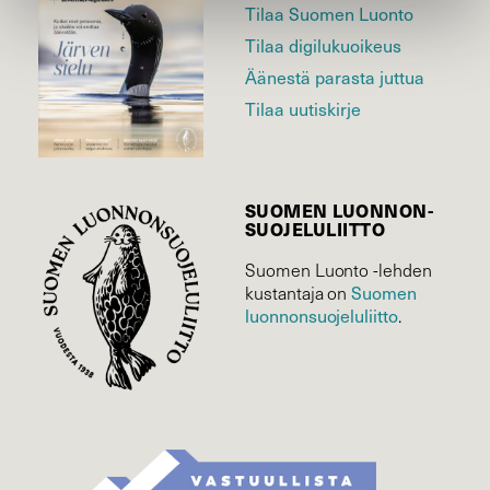
Tilaa Suomen Luonto
Tilaa digilukuoikeus
Äänestä parasta juttua
Tilaa uutiskirje
SUOMEN LUONNON­
SUOJELU­LIITTO
Suomen Luonto -lehden
kustantaja on
Suomen
luonnonsuojelu­liitto
.