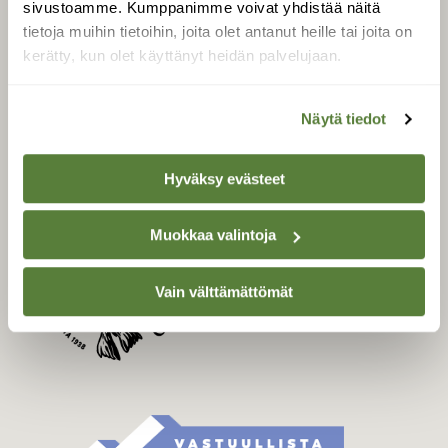
sivustoamme. Kumppanimme voivat yhdistää näitä
Tilaa Suomen Luonto
tietoja muihin tietoihin, joita olet antanut heille tai joita on
Tilaa digilukuoikeus
kerätty, kun olet käyttänyt heidän palvelujaan.
Äänestä parasta juttua
Tilaa uutiskirje
Näytä tiedot
Hyväksy evästeet
SUOMEN LUONNON­
SUOJELU­LIITTO
Muokkaa valintoja
Suomen Luonto -lehden
Suomen
kustantaja on
luonnonsuojelu­liitto
.
Vain välttämättömät