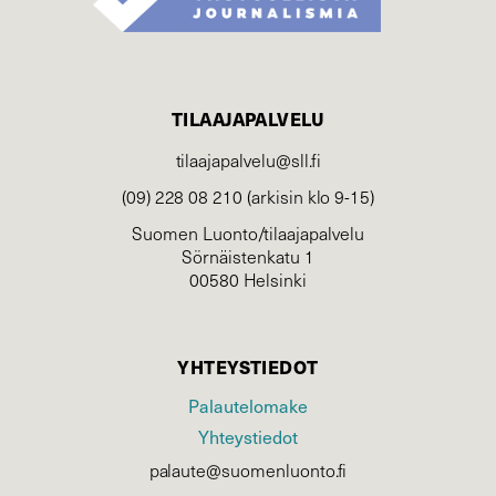
TILAAJAPALVELU
tilaajapalvelu@sll.fi
(09) 228 08 210 (arkisin klo 9-15)
Suomen Luonto/tilaajapalvelu
Sörnäistenkatu 1
00580 Helsinki
YHTEYSTIEDOT
Palautelomake
Yhteystiedot
palaute@suomenluonto.fi