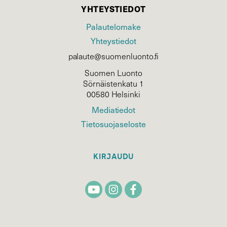
YHTEYSTIEDOT
Palautelomake
Yhteystiedot
palaute@suomenluonto.fi
Suomen Luonto
Sörnäistenkatu 1
00580 Helsinki
Mediatiedot
Tietosuojaseloste
KIRJAUDU