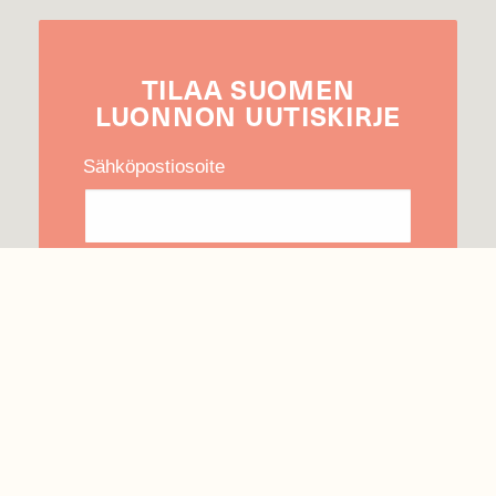
TILAA
SUOMEN
LUONNON
UUTIS­KIRJE
Sähköpostiosoite
Hyväksyn tietojeni käytön uutiskirjeen
lähettämiseen
Tietosuojaseloste