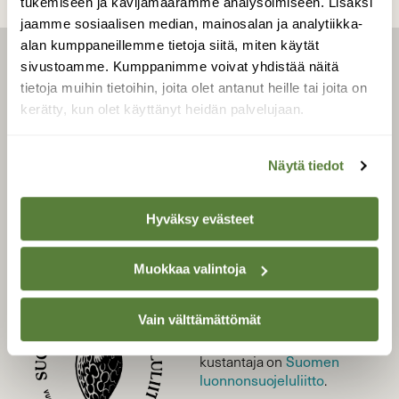
tukemiseen ja kävijämäärämme analysoimiseen. Lisäksi
jaamme sosiaalisen median, mainosalan ja analytiikka-
alan kumppaneillemme tietoja siitä, miten käytät
sivustoamme. Kumppanimme voivat yhdistää näitä
LEHTI
tietoja muihin tietoihin, joita olet antanut heille tai joita on
Uusin lehti
kerätty, kun olet käyttänyt heidän palvelujaan.
Tilaa Suomen Luonto
Tilaa digilukuoikeus
Näytä tiedot
Äänestä parasta juttua
Tilaa uutiskirje
Hyväksy evästeet
Muokkaa valintoja
SUOMEN LUONNON­
SUOJELU­LIITTO
Vain välttämättömät
Suomen Luonto -lehden
Suomen
kustantaja on
luonnonsuojelu­liitto
.