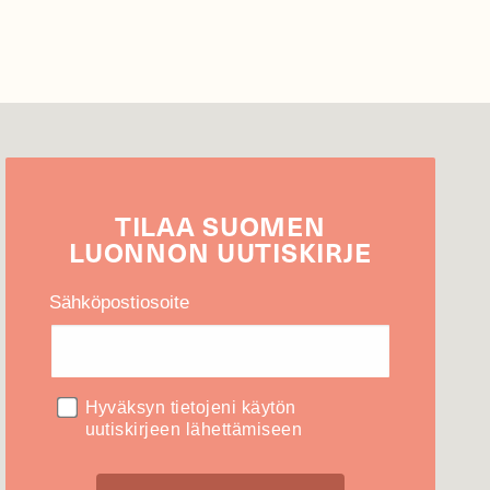
TILAA
SUOMEN
LUONNON
UUTIS­KIRJE
Sähköpostiosoite
Hyväksyn tietojeni käytön
uutiskirjeen lähettämiseen