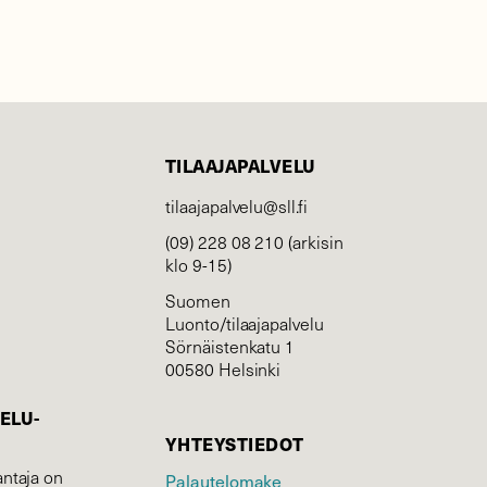
TILAAJAPALVELU
tilaajapalvelu@sll.fi
(09) 228 08 210 (arkisin
klo 9-15)
Suomen
Luonto/tilaajapalvelu
Sörnäistenkatu 1
00580 Helsinki
ELU­
YHTEYSTIEDOT
ntaja on
Palautelomake