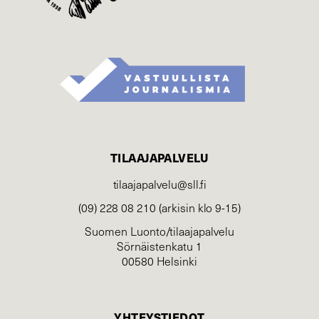
TILAAJAPALVELU
tilaajapalvelu@sll.fi
(09) 228 08 210 (arkisin klo 9-15)
Suomen Luonto/tilaajapalvelu
Sörnäistenkatu 1
00580 Helsinki
YHTEYSTIEDOT