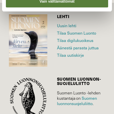
Vain välttämättömät
LEHTI
Uusin lehti
Tilaa Suomen Luonto
Tilaa digilukuoikeus
Äänestä parasta juttua
Tilaa uutiskirje
SUOMEN LUONNON­
SUOJELU­LIITTO
Suomen Luonto -lehden
Suomen
kustantaja on
luonnonsuojelu­liitto
.