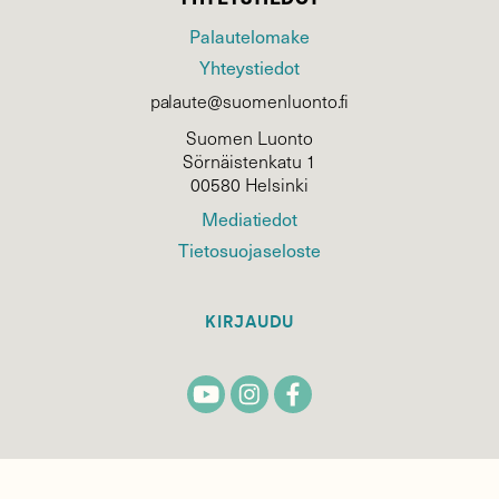
Palautelomake
Yhteystiedot
palaute@suomenluonto.fi
Suomen Luonto
Sörnäistenkatu 1
00580 Helsinki
Mediatiedot
Tietosuojaseloste
KIRJAUDU