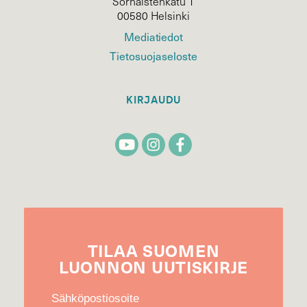
Sörnäistenkatu 1
00580 Helsinki
Mediatiedot
Tietosuojaseloste
KIRJAUDU
TILAA
SUOMEN
LUONNON
UUTIS­KIRJE
Sähköpostiosoite