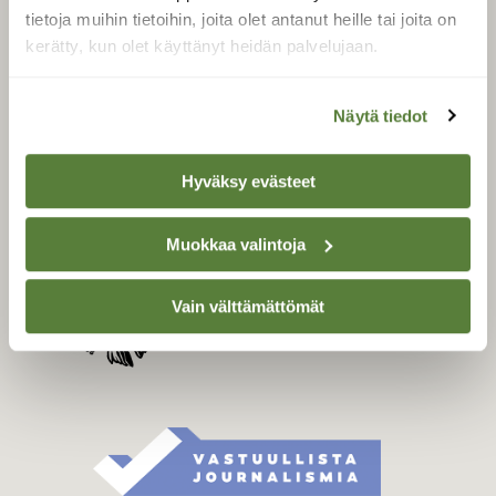
Tilaa digilukuoikeus
tietoja muihin tietoihin, joita olet antanut heille tai joita on
Äänestä parasta juttua
kerätty, kun olet käyttänyt heidän palvelujaan.
Tilaa uutiskirje
Näytä tiedot
Hyväksy evästeet
SUOMEN LUONNON­
SUOJELU­LIITTO
Suomen Luonto -lehden
Muokkaa valintoja
Suomen
kustantaja on
luonnonsuojelu­liitto
.
Vain välttämättömät