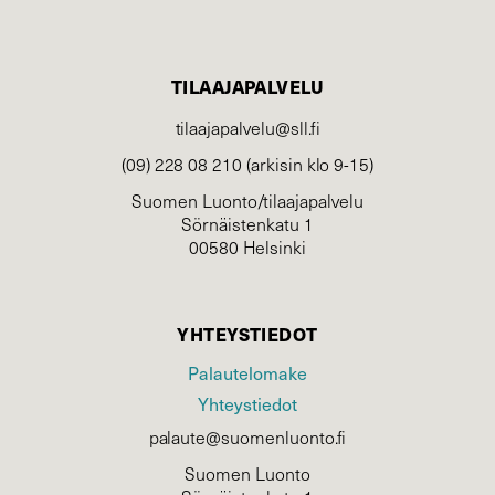
TILAAJAPALVELU
tilaajapalvelu@sll.fi
(09) 228 08 210 (arkisin klo 9-15)
Suomen Luonto/tilaajapalvelu
Sörnäistenkatu 1
00580 Helsinki
YHTEYSTIEDOT
Palautelomake
Yhteystiedot
palaute@suomenluonto.fi
Suomen Luonto