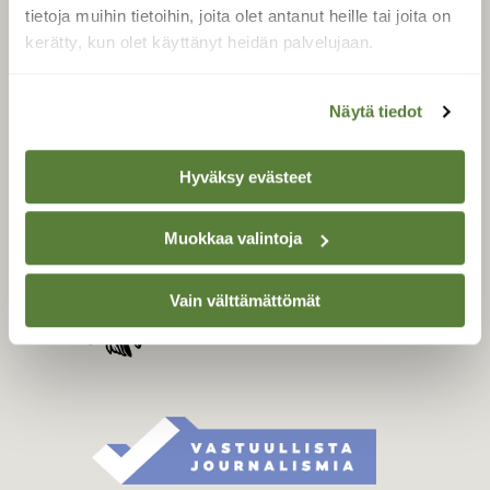
Tilaa digilukuoikeus
tietoja muihin tietoihin, joita olet antanut heille tai joita on
Äänestä parasta juttua
kerätty, kun olet käyttänyt heidän palvelujaan.
Tilaa uutiskirje
Näytä tiedot
SUOMEN LUONNON­
Hyväksy evästeet
SUOJELU­LIITTO
Suomen Luonto -lehden
Muokkaa valintoja
Suomen
kustantaja on
luonnonsuojelu­liitto
.
Vain välttämättömät