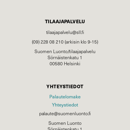
TILAAJAPALVELU
tilaajapalvelu@sll.fi
(09) 228 08 210 (arkisin klo 9-15)
Suomen Luonto/tilaajapalvelu
Sörnäistenkatu 1
00580 Helsinki
YHTEYSTIEDOT
Palautelomake
Yhteystiedot
palaute@suomenluonto.fi
Suomen Luonto
Sörnäistenkatu 1