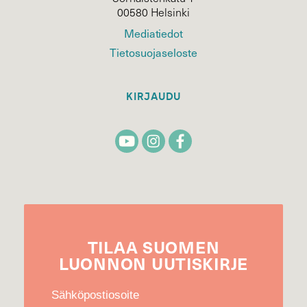
00580 Helsinki
Mediatiedot
Tietosuojaseloste
KIRJAUDU
TILAA
SUOMEN
LUONNON
UUTIS­KIRJE
Sähköpostiosoite