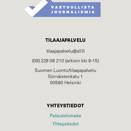
TILAAJAPALVELU
tilaajapalvelu@sll.fi
(09) 228 08 210 (arkisin klo 9-15)
Suomen Luonto/tilaajapalvelu
Sörnäistenkatu 1
00580 Helsinki
YHTEYSTIEDOT
Palautelomake
Yhteystiedot