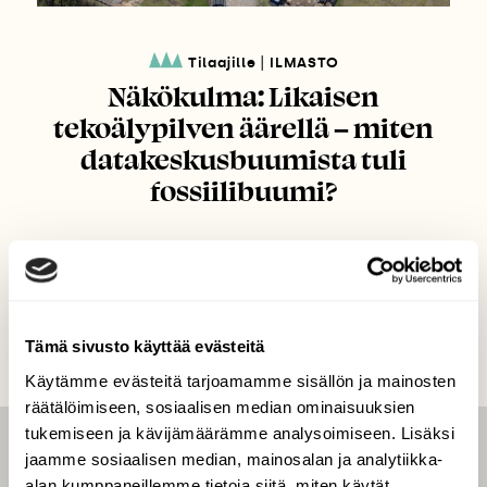
|
Tilaajille
ILMASTO
Näkökulma: Likaisen
tekoälypilven äärellä – miten
datakeskusbuumista tuli
fossiilibuumi?
Tämä sivusto käyttää evästeitä
Käytämme evästeitä tarjoamamme sisällön ja mainosten
räätälöimiseen, sosiaalisen median ominaisuuksien
tukemiseen ja kävijämäärämme analysoimiseen. Lisäksi
jaamme sosiaalisen median, mainosalan ja analytiikka-
LEHTI
alan kumppaneillemme tietoja siitä, miten käytät