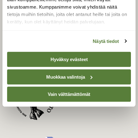
Uusin lehti
sivustoamme. Kumppanimme voivat yhdistää näitä
Tilaa Suomen Luonto
tietoja muihin tietoihin, joita olet antanut heille tai joita on
kerätty, kun olet käyttänyt heidän palvelujaan.
Tilaa digilukuoikeus
Äänestä parasta juttua
Tilaa uutiskirje
Näytä tiedot
Hyväksy evästeet
SUOMEN LUONNON­
SUOJELU­LIITTO
Muokkaa valintoja
Suomen Luonto -lehden
kustantaja on
Suomen
Vain välttämättömät
luonnonsuojelu­liitto
.