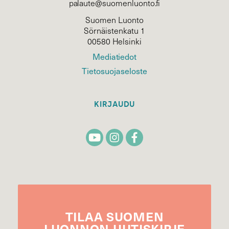
palaute@suomenluonto.fi
Suomen Luonto
Sörnäistenkatu 1
00580 Helsinki
Mediatiedot
Tietosuojaseloste
KIRJAUDU
TILAA
SUOMEN
LUONNON
UUTIS­KIRJE